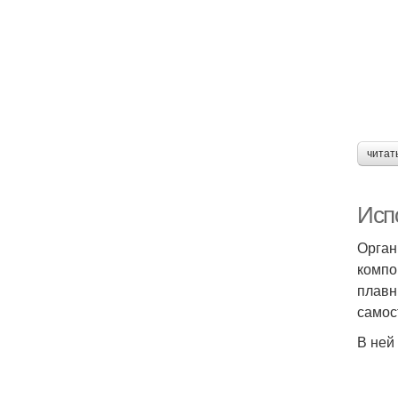
читат
Исп
Орган
компо
плавн
самос
В ней