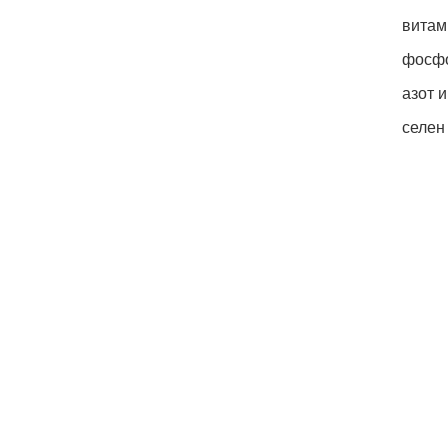
витам
фосфо
азот и
селен 