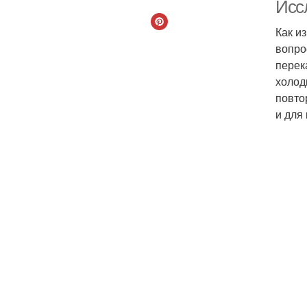
Исс
Как и
вопро
перек
холод
повто
и для