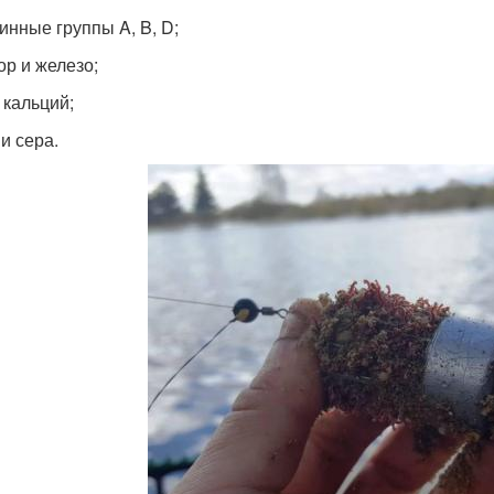
инные группы A, B, D;
р и железо;
 кальций;
и сера.