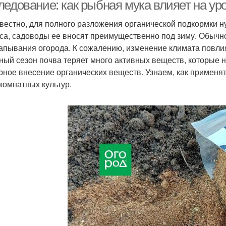
ледование: как рыбная мука влияет на ур
звестно, для полного разложения органической подкормки 
са, садоводы ее вносят преимущественно под зиму. Обычно
апывания огорода. К сожалению, изменение климата повлия
ный сезон почва теряет много активных веществ, которые н
рное внесение органических веществ. Узнаем, как применят
 комнатных культур.