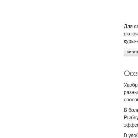
Для с
включ
куры-
читат
Осе
Удобр
разны
спосо
В бол
Рыбну
эффек
В удо