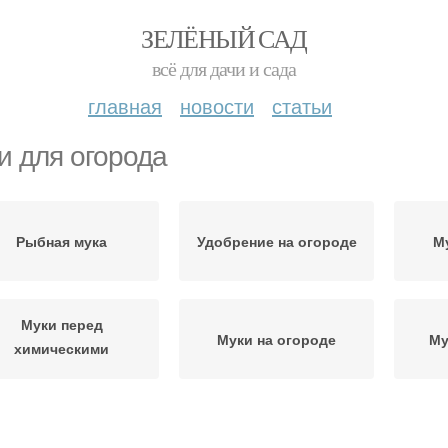
ЗЕЛЁНЫЙ САД
всё для дачи и сада
главная
новости
статьи
и для огорода
Рыбная мука
Удобрение на огороде
М
Муки перед
Муки на огороде
Му
химическими
удобрениями
Мука для огорода
Продукт для огорода