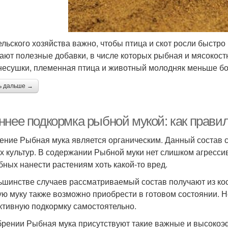
ельского хозяйства важно, чтобы птица и скот росли быстро
ают полезные добавки, в числе которых рыбная и мясокост
несушки, племенная птица и животный молодняк меньше бо
ь дальше →
ннее подкормка рыбной мукой: как правил
ение Рыбная мука является органическим. Данный состав 
х культур. В содержании Рыбной муки нет слишком агресси
бных нанести растениям хоть какой-то вред.
ьшинстве случаев рассматриваемый состав получают из кост
ю муку также возможно приобрести в готовом состоянии. 
тивную подкормку самостоятельно.
брении Рыбная мука присутствуют такие важные и высоко