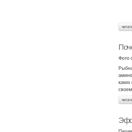
читат
Поч
Фото 
Рыбна
амино
каких
своем
читат
Эфф
Пищев