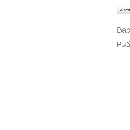
читат
Вас
Рыбн