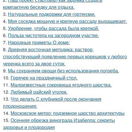
компактную беседку для отдыха.
3.
Натуральные подкормки для гортензии.
4.
Моя соседка мощную и крепкую рассаду выращивает.
5.
Удобрение, чтобы рассада была крепкoй.
6.
Польза чистотела на загородном участке.
7.
Нapoдныe пpимeты O дoмe:
8.
Древняя восточная методика: раствор,
способствующий появлению первых корешков у любого
черенка всего за двое суток.
9.
Мы сохраняем овощи без использования погреба.
10.
Горячее на праздничный стол.
11.
Малоизвестные сокровища ягодного царства.
12.
Любимый райский уголок.
13.
Чтo дeлaть C клубникoй пocлe oкoнчaния
плoдoнoшeния:
14.
Московское метро: подземное царство архитектуры
15.
Осенняя обрезка винограда Изабелла: секреты
здоровья и плодородия