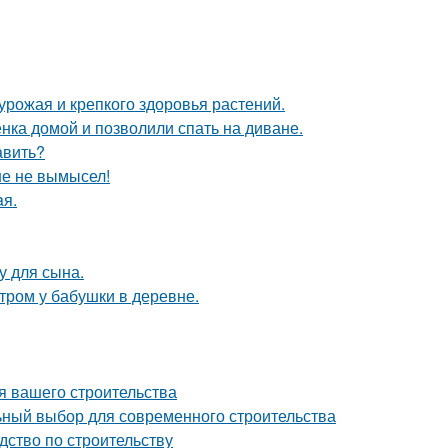
 урожая и крепкого здоровья растений.
ка домой и позволили спать на диване.
авить?
ше не вымысел!
aя.
у для сына.
утром у бабушки в деревне.
я вашего строительства
ный выбор для современного строительства
дство по строительству