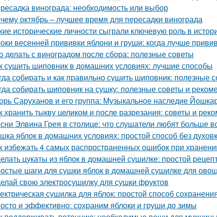
ресадка винограда: необходимость или выбор
чему октябрь – лучшее время для пересадки винограда
кие исторические личности сыграли ключевую роль в исто
оки весенней прививки яблони и груши: когда лучше приви
о делать с виноградом после сбора: полезные советы
к сушить шиповник в домашних условиях: лучшие способы
гда собирать и как правильно сушить шиповник: полезные с
гда собирать шиповник на сушку: полезные советы и реком
орь Саруханов и его группа: Музыкальное наследие Йошка
к хранить тыкву целиком и после разрезания: советы и рек
сни Элвина Грея в столице: что слушатели любят больше в
шка яблок в домашних условиях: простой способ без духов
к избежать 4 самых распространенных ошибок при хранени
елать цукаты из яблок в домашней сушилке: простой рецеп
остые шаги для сушки яблок в домашней сушилке для ово
елай свою электросушилку для сушки фруктов
ектрическая сушилка для яблок: простой способ сохранени
осто и эффективно: сохраним яблоки и груши до зимы
к поддерживать потенцию: необходимые вещи для мужчин