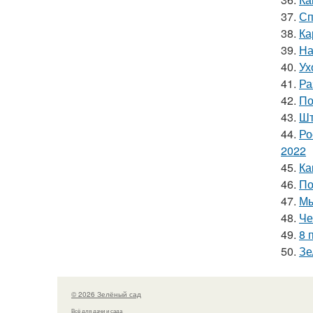
37.
Сп
38.
Ка
39.
На
40.
Ух
41.
Ра
42.
По
43.
Шт
44.
Ро
2022
45.
Ка
46.
По
47.
Мы
48.
Че
49.
8 
50.
Зе
© 2026 Зелёный сад
Всё для дачи и сада