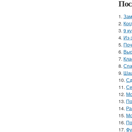
Пос
1.
Зам
2.
Ког
3.
9 к
4.
Из-
5.
Поч
6.
Выр
7.
Кла
8.
Спа
9.
Шаш
10.
Сд
11.
Се
12.
Мо
13.
По
14.
Ра
15.
Мо
16.
По
17.
Фу