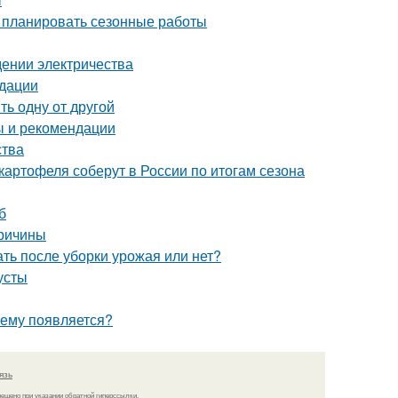
о планировать сезонные работы
едении электричества
ндации
ь одну от другой
ы и рекомендации
ства
картофеля соберут в России по итогам сезона
б
причины
ть после уборки урожая или нет?
усты
чему появляется?
язь
решено при указании обратной гиперссылки.