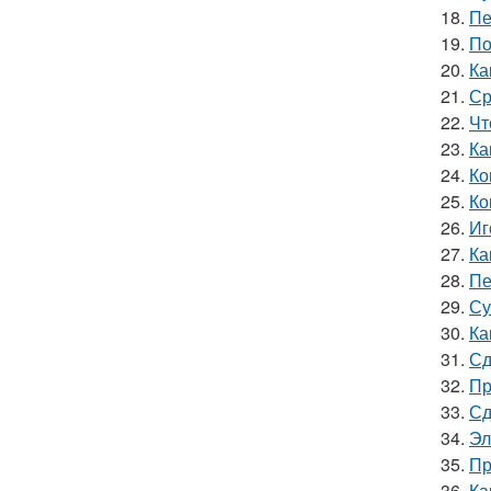
18.
Пе
19.
По
20.
Ка
21.
Ср
22.
Чт
23.
Ка
24.
Ко
25.
Ко
26.
Иг
27.
Ка
28.
Пе
29.
Су
30.
Ка
31.
Сд
32.
Пр
33.
Сд
34.
Эл
35.
Пр
36.
Ка