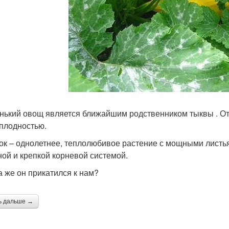
нький овощ является ближайшим родственником тыквы . Отл
плодностью.
ок – однолетнее, теплолюбивое растение с мощными листья
ной и крепкой корневой системой.
а же он прикатился к нам?
ь дальше →