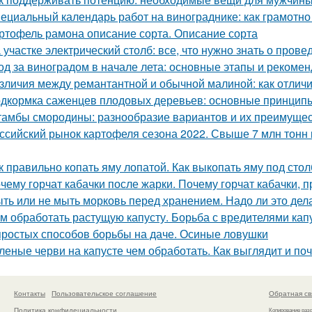
ециальный календарь работ на винограднике: как грамотн
ртофель рамона описание сорта. Описание сорта
 участке электрический столб: все, что нужно знать о пров
од за виноградом в начале лета: основные этапы и рекоме
зличия между ремантантной и обычной малиной: как отличит
дкормка саженцев плодовых деревьев: основные принцип
амбы смородины: разнообразие вариантов и их преимуще
ссийский рынок картофеля сезона 2022. Свыше 7 млн тонн 
к правильно копать яму лопатой. Как выкопать яму под стол
чему горчат кабачки после жарки. Почему горчат кабачки, 
ть или не мыть морковь перед хранением. Надо ли это дела
м обработать растущую капусту. Борьба с вредителями кап
простых способов борьбы на даче. Осиные ловушки
леные черви на капусте чем обработать. Как выглядит и по
Контакты
Пользовательское соглашение
Обратная св
Политика конфидециальности
Копирование раз