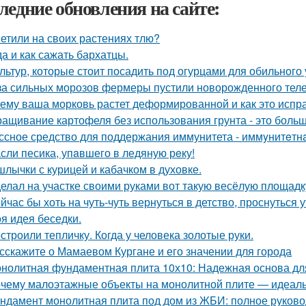
ледние обновления на сайте:
етили на своих растениях тлю?
да и как сажать бархатцы.
ультур, которые стоит посадить под огурцами для обильного
за сильных морозов фермеры пустили новорожденного телен
ему ваша морковь растет деформированной и как это испр
ащивание картофеля без использования грунта - это боль
ссное средство для поддержания иммунитета - иммyнитeтн
сли песика, упaвшего в ледяную рeку!
лычки с курицей и кабачком в духовке.
елал на участке своими руками вот такую весёлую площадк
йчас бы хоть на чуть-чуть вернуться в детство, проснуться 
я идея беседки.
строили тепличку. Когда у человека золотые руки.
сскажите о Мамаевом Кургане и его значении для города
нолитная фундаментная плита 10х10: Надежная основа дл
чему малоэтажные объекты на монолитной плите — идеаль
ндамент монолитная плита под дом из ЖБИ: полное руково