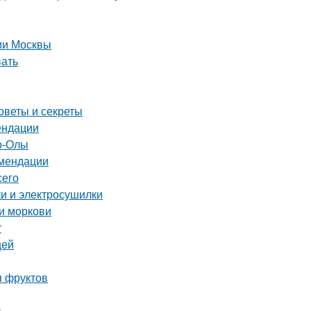
рии Москвы
вать
оветы и секреты
ендации
р-Олы
омендации
сего
ки и электросушилки
и моркови
т
щей
я фруктов
ы