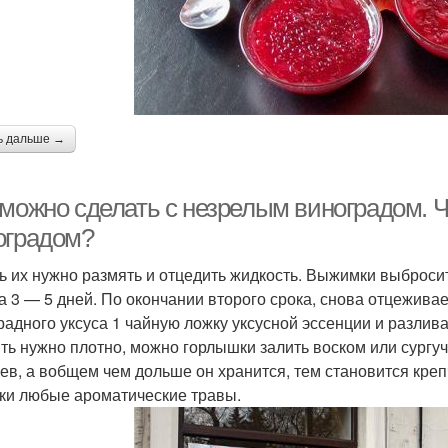
ь дальше →
 можно сделать с незрелым виноградом. 
оградом?
ь их нужно размять и отцедить жидкость. Выжимки выбросит
а 3 — 5 дней. По окончании второго срока, снова отцежива
радного уксуса 1 чайную ложку уксусной эссенции и разлив
ть нужно плотно, можно горлышки залить воском или сургуч
ев, а вобщем чем дольше он хранится, тем становится кре
ки любые ароматические травы.