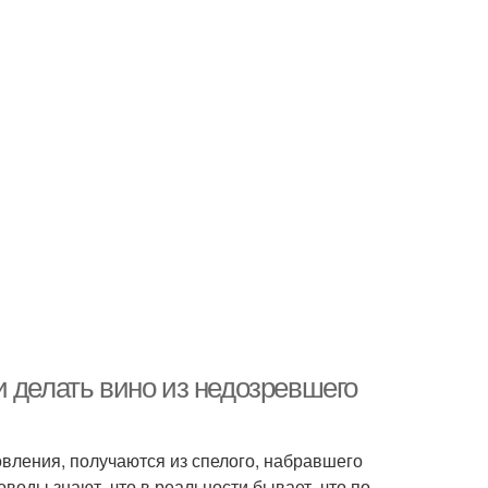
 делать вино из недозревшего
овления, получаются из спелого, набравшего
оводы знают, что в реальности бывает, что по