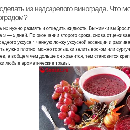
 сделать из недозрелого винограда. Что 
оградом?
ь их нужно размять и отцедить жидкость. Выжимки выбросит
а 3 — 5 дней. По окончании второго срока, снова отцежива
радного уксуса 1 чайную ложку уксусной эссенции и разлив
ть нужно плотно, можно горлышки залить воском или сургуч
ев, а вобщем чем дольше он хранится, тем становится кре
ки любые ароматические травы.