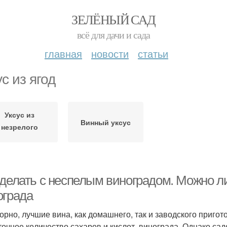
ЗЕЛЁНЫЙ САД
всё для дачи и сада
главная
новости
статьи
с из ягод
Уксус из
Винный уксус
незрелого
винограда
 делать с неспелым виноградом. Можно ли
ограда
орно, лучшие вина, как домашнего, так и заводского пригот
точное количество сахаров и кислот, винограда. Однако сад