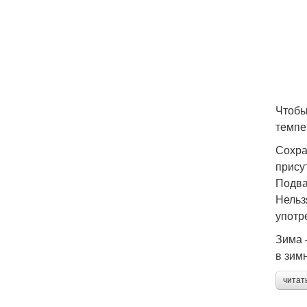
Чтобы
темпе
Сохра
прису
Подва
Нельз
употр
Зима 
в зим
читат