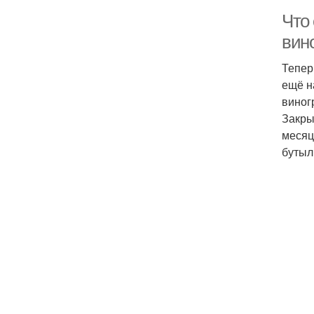
Что
вин
Тепер
ещё н
виног
Закры
месяц
бутыл