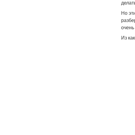
делат
Но эт
разбе
очень
Из ка