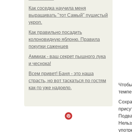
Как соседка научила меня
выращивать "тот Самый" пушистый
укроп.
Как правильно посадить
колоновидную яблоню. Правила
покупки саженцев
Аммиак - ваш секрет пышного лука
и чеснока!
Всем привет! Баня - это наша
страсть, но вот таскаться по гостям
Чтобы
как-то уже надоело.
темпе
Сохра
прису
Подва
Нельз
употр