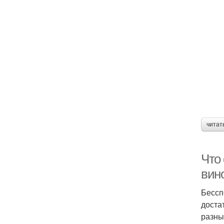
читат
Что
вин
Бессп
доста
разны