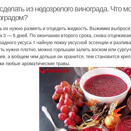
 сделать из недозрелого винограда. Что 
оградом?
ь их нужно размять и отцедить жидкость. Выжимки выбросит
а 3 — 5 дней. По окончании второго срока, снова отцежива
радного уксуса 1 чайную ложку уксусной эссенции и разлив
ть нужно плотно, можно горлышки залить воском или сургуч
ев, а вобщем чем дольше он хранится, тем становится кре
ки любые ароматические травы.