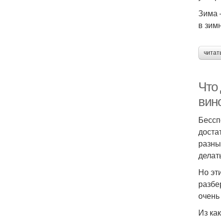
Зима 
в зим
читат
Что
вин
Бессп
доста
разны
делат
Но эт
разбе
очень
Из ка