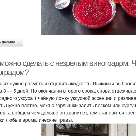
ь дальше →
 можно сделать с незрелым виноградом. 
оградом?
ь их нужно размять и отцедить жидкость. Выжимки выбросит
а 3 — 5 дней. По окончании второго срока, снова отцежива
радного уксуса 1 чайную ложку уксусной эссенции и разлив
ть нужно плотно, можно горлышки залить воском или сургуч
ев, а вобщем чем дольше он хранится, тем становится кре
ки любые ароматические травы.