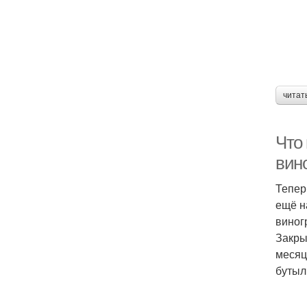
читат
Что
вин
Тепер
ещё н
виног
Закры
месяц
бутыл