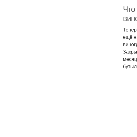
Что
вин
Тепер
ещё н
виног
Закры
месяц
бутыл