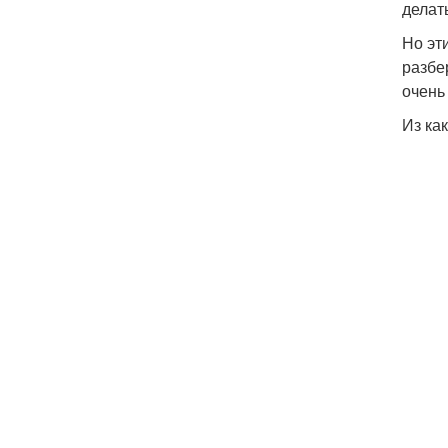
делат
Но эт
разбе
очень
Из ка