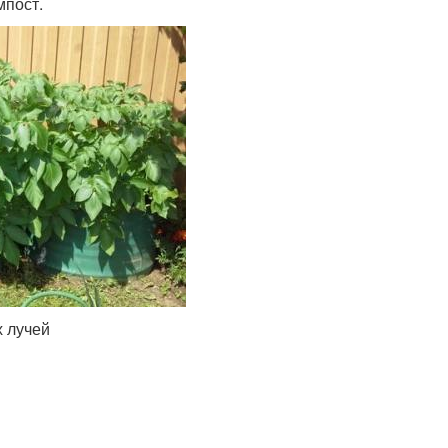
мпост.
х лучей