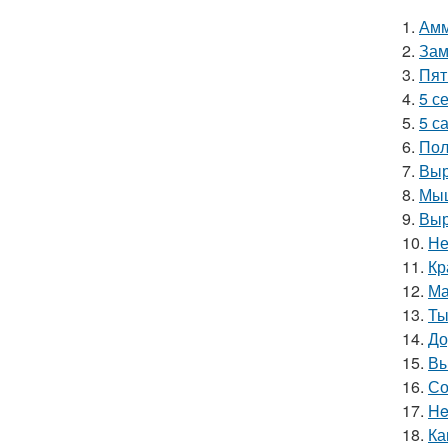
1.
Амм
2.
Зам
3.
Пят
4.
5 с
5.
5 с
6.
Пол
7.
Выр
8.
Мыш
9.
Выр
10.
Не
11.
Кр
12.
Ма
13.
Ты
14.
До
15.
Вы
16.
Со
17.
He
18.
Ка