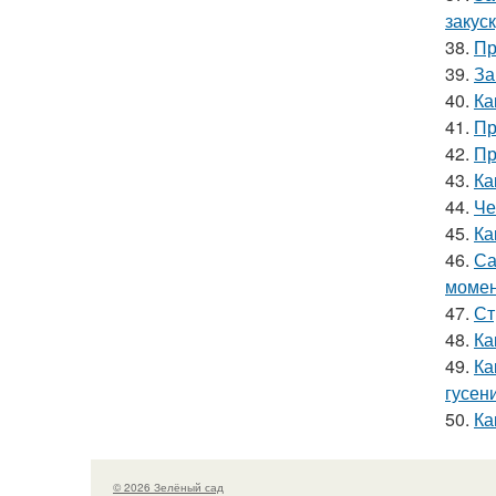
закус
38.
Пр
39.
За
40.
Ка
41.
Пр
42.
Пр
43.
Ка
44.
Че
45.
Ка
46.
Са
моме
47.
Ст
48.
Ка
49.
Ка
гусен
50.
Ка
© 2026 Зелёный сад