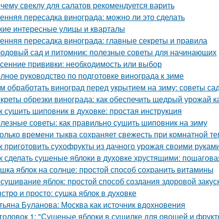
чему свеклу для салатов рекомендуется варить
енняя пересадка винограда: можно ли это сделать
кие интересные улицы и кварталы
енняя пересадка винограда: главные секреты и правила
одовый сад и питомник: полезные советы для начинающих
сенние прививки: необходимость или выбор
лное руководство по подготовке винограда к зиме
м обработать виноград перед укрытием на зиму: советы с
креты обрезки винограда: как обеспечить щедрый урожай к
к сушить шиповник в духовке: простая инструкция
лезные советы: как правильно сушить шиповник на зиму
олько времени тыква сохраняет свежесть при комнатной т
к приготовить сухофрукты из дачного урожая своими рукам
к сделать сушеные яблоки в духовке хрустящими: пошагова
шка яблок на солнце: простой способ сохранить витамины
сушивание яблок: простой способ создания здоровой закус
стро и просто: сушка яблок в духовке
тьяна Буланова: Москва как источник вдохновения
головок 1: "Сушеные яблоки в сушилке для овощей и фрукт