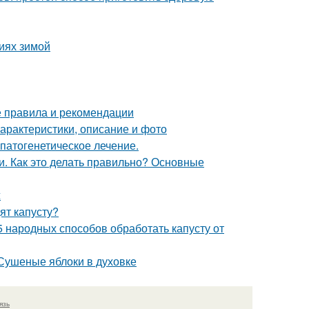
виях зимой
е правила и рекомендации
характеристики, описание и фото
патогенетическое лечение.
. Как это делать правильно? Основные
ж
ят капусту?
5 народных способов обработать капусту от
 Сушеные яблоки в духовке
язь