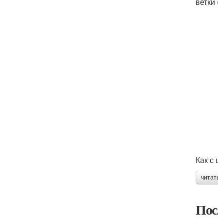
ветки 
Как с
читат
Пос