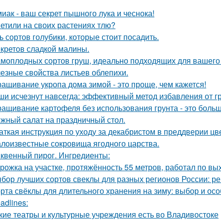
иак - ваш секрет пышного лука и чеснока!
етили на своих растениях тлю?
ь сортов голубики, которые стоит посадить.
екретов сладкой малины.
амоплодных сортов груш, идеально подходящих для вашего 
езные свойства листьев облепихи.
ащивание укропа дома зимой - это проще, чем кажется!
и исчезнут навсегда: эффективный метод избавления от г
ащивание картофеля без использования грунта - это боль
жный салат на праздничный стол.
аткая инструкция по уходу за декабристом в преддверии цв
лоизвестные сокровища ягодного царства.
квенный пирог. Ингредиенты:
рожка на участке, протяжённость 55 метров, работал по вы
бор лучших сортов свеклы для разных регионов России: 
рта свёклы для длительного хранения на зиму: выбор и ос
adlines:
кие театры и культурные учреждения есть во Владивостоке