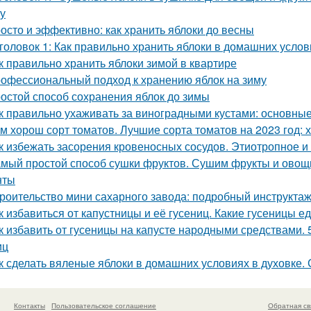
ку
осто и эффективно: как хранить яблоки до весны
головок 1: Как правильно хранить яблоки в домашних усло
к правильно хранить яблоки зимой в квартире
офессиональный подход к хранению яблок на зиму
остой способ сохранения яблок до зимы
к правильно ухаживать за виноградными кустами: основны
м хорош сорт томатов. Лучшие сорта томатов на 2023 год: 
к избежать засорения кровеносных сосудов. Этиотропное и 
мый простой способ сушки фруктов. Сушим фрукты и овощи
нты
роительство мини сахарного завода: подробный инструкта
к избавиться от капустницы и её гусениц. Какие гусеницы ед
к избавить от гусеницы на капусте народными средствами. 
иц
к сделать вяленые яблоки в домашних условиях в духовке.
Контакты
Пользовательское соглашение
Обратная св