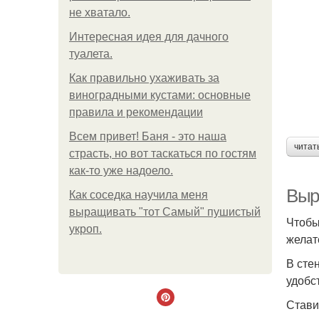
не хватало.
Интересная идея для дачного
туалета.
Как правильно ухаживать за
виноградными кустами: основные
правила и рекомендации
Всем привет! Баня - это наша
читат
страсть, но вот таскаться по гостям
как-то уже надоело.
Выр
Как соседка научила меня
выращивать "тот Самый" пушистый
Чтобы
укроп.
желат
В сте
удобст
Стави