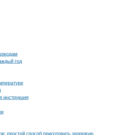
адоводам
аждый год
емпературе
и
я инструкция
ки
ов: простой способ приготовить здоровую