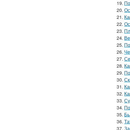
19.
По
20.
Ос
21.
Ка
22.
Ос
23.
Пл
24.
Ве
25.
По
26.
Че
27.
Се
28.
Ка
29.
По
30.
Ск
31.
Ка
32.
Ка
33.
Су
34.
По
35.
Бы
36.
Та
37.
За