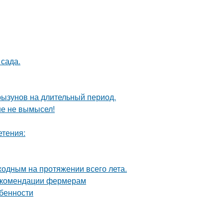
сада.
рызунов на длительный период.
ше не вымысел!
етения:
ходным на протяжении всего лета.
рекомендации фермерам
обенности