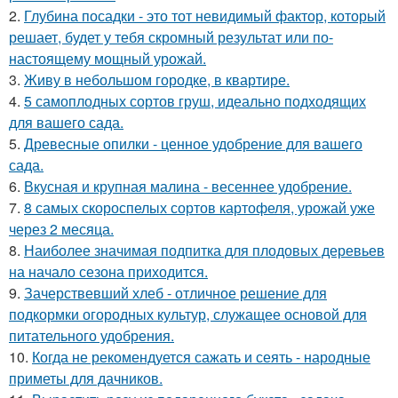
2.
Глубина посадки - это тот невидимый фактор, который
решает, будет у тебя скромный результат или по-
настоящему мощный урожай.
3.
Живу в небольшом городке, в квартире.
4.
5 самоплодных сортов груш, идеально подходящих
для вашего сада.
5.
Древесные опилки - ценное удобрение для вашего
сада.
6.
Вкусная и крупная малина - весеннее удобрение.
7.
8 самых скороспелых сортов картофеля, урожай уже
через 2 месяца.
8.
Наиболее значимая подпитка для плодовых деревьев
на начало сезона приходится.
9.
Зачерствевший хлеб - отличное решение для
подкормки огородных культур, служащее основой для
питательного удобрения.
10.
Когда не рекомендуется сажать и сеять - народные
приметы для дачников.