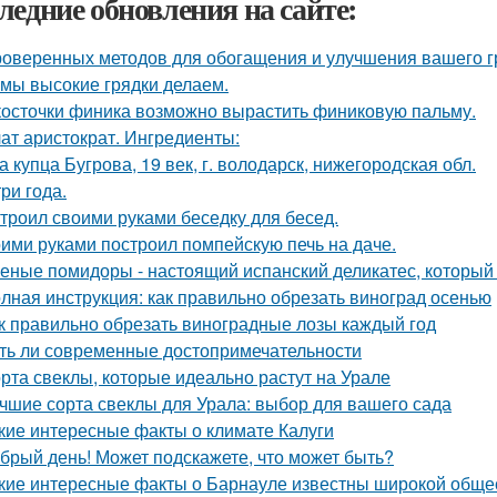
ледние обновления на сайте:
роверенных методов для обогащения и улучшения вашего г
 мы высокие грядки делаем.
косточки финика возможно вырастить финиковую пальму.
ат аристократ. Ингредиенты:
а купца Бугрова, 19 век, г. володарск, нижегородская обл.
три года.
троил своими руками беседку для бесед.
ими руками построил помпейскую печь на даче.
еные помидоры - настоящий испанский деликатес, который 
лная инструкция: как правильно обрезать виноград осенью
к правильно обрезать виноградные лозы каждый год
ть ли современные достопримечательности
рта свеклы, которые идеально растут на Урале
чшие сорта свеклы для Урала: выбор для вашего сада
кие интересные факты о климате Калуги
брый день! Может подскажете, что может быть?
кие интересные факты о Барнауле известны широкой обще