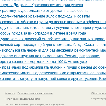
нцерты Дидюли в Красноярске: история успеха
к растянуть удовольствие от урожая на всю осень
одолжительное хранение яблок: подходы и советы
к сохранить яблоки и груши до весны: простые и эффектив
одукты питания, которые могут улучшить потенцию у мужч
особы ухода за виноградом в летнее время года
 участке электрический столб: все, что нужно знать о пров
личный сорт подходящий для множества блюд. Сажать в от
к использовать черенки для размножения ремонтантной м
докалм инструкция по применению. Режим дозирования
орка и хранение моркови. Когда 100% можно уже
к правильно подкармливать яблони и груши с весны до осе
змножение малины одревесневшими отпрысками: основны
к защитить капусту от капустной совки и других гусениц. В
Контакты
Пользовательское соглашение
Обратная св
Политика конфидециальности
Копирование раз
г. Москва, ЦАО, Хамовники, Пречистенка улица 42, м. Парк Культуры