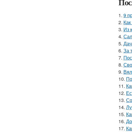
Пос
1.
9 п
2.
Как
3.
Из 
4.
Сал
5.
Дач
6.
За 
7.
Пос
8.
Сво
9.
Вял
10.
По
11.
Ка
12.
Ес
13.
Со
14.
Лу
15.
Ка
16.
До
17.
Ка