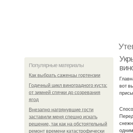
Уте
Укр
Популярные материалы
вин
Как выбрать саженцы гортензии
Главн
вот в
Годичный цикл виноградного куста:
присы
от зимней спячки до созревания
ягод
Спосо
Внезапно нагрянувшие гости
Перед
заставили меня спешно искать
снежн
решение, так как на обстоятельный
одним
ремонт времени катастрофически