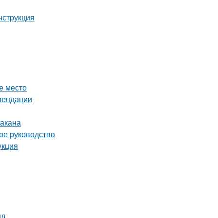
нструкция
е место
омендации
бакана
ное руководство
укция
ид