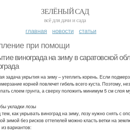
ЗЕЛЁНЫЙ САД
всё для дачи и сада
главная
новости
статьи
пление при помощи
ытие винограда на зиму в саратовской об
ограда
ая задача укрытия на зиму – утеплить корень. Если подмер
ымерзание корней повлечет гибель всего куста. Поэтому, не
пать слоем грунта, а сверху положить минимум 5 см слоя м
бы укладки лозы
 тем, как укрывать виноград на зиму, лозу нужно снять с опо
ой зимой без рисков оттепелей можно класть ветки на земл
 из вариантов: