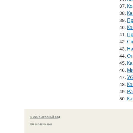
37.
Ко
38.
Ка
39.
Пр
40.
Ка
41.
Пр
42.
Сп
43.
На
44.
От
45.
Ка
46.
Ми
47.
Уб
48.
Ка
49.
Ра
50.
Ка
© 2026 Зелёный сад
Всё для дачи и сада