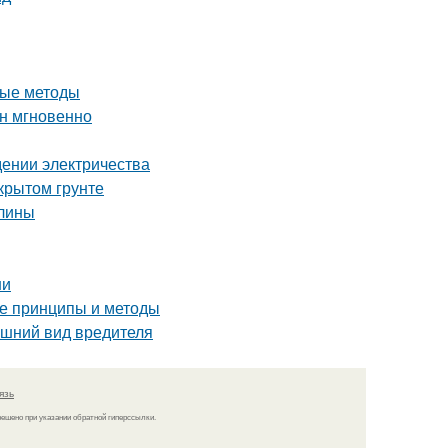
ные методы
ин мгновенно
едении электричества
крытом грунте
алины
ни
е принципы и методы
нешний вид вредителя
язь
решено при указании обратной гиперссылки.