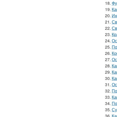
18.
Фу
19.
Ка
20.
Ин
21.
Св
22.
Св
23.
Кр
24.
Ос
25.
По
26.
Ко
27.
Ос
28.
Ка
29.
Ка
30.
Ка
31.
Ос
32.
По
33.
Ка
34.
По
35.
Су
36.
Ка