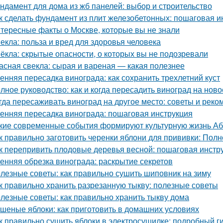
ндамент для дома из жб панелей: выбор и строительство
к сделать фундамент из плит железобетонных: пошаговая и
тересные факты о Москве, которые вы не знали
екла: польза и вред для здоровья человека
ёкла: скрытые опасности, о которых вы не подозревали
асная свекла: сырая и вареная — какая полезнее
енняя пересадка винограда: как сохранить трехлетний куст
лное руководство: как и когда пересадить виноград на ново
гда пересаживать виноград на другое место: советы и рек
енняя пересадка винограда: пошаговая инструкция
кие современные события формируют культурную жизнь А
к правильно заготовить черенки яблони для прививки: Пол
к перепривить плодовые деревья весной: пошаговая инстр
енняя обрезка винограда: раскрытие секретов
лезные советы: как правильно сушить шиповник на зиму
к правильно хранить разрезанную тыкву: полезные советы
лезные советы: как правильно хранить тыкву дома
шеные яблоки: как приготовить в домашних условиях
к правильно сушить яблоки в электросушилке: подробный г