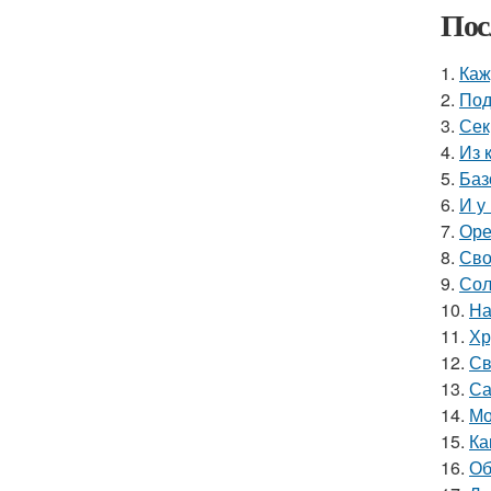
Пос
1.
Каж
2.
Под
3.
Сек
4.
Из 
5.
Баз
6.
И у
7.
Оре
8.
Сво
9.
Сол
10.
На
11.
Хр
12.
Св
13.
Са
14.
Мо
15.
Ка
16.
Об