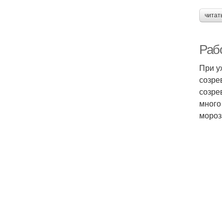
читат
Раб
При у
созре
созре
много
мороз