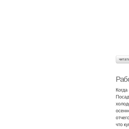
читат
Раб
Когда
Посад
холод
осенн
отчег
что к