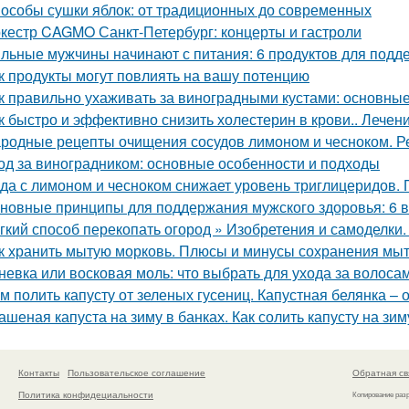
особы сушки яблок: от традиционных до современных
кестр CAGMO Санкт-Петербург: концерты и гастроли
льные мужчины начинают с питания: 6 продуктов для подд
к продукты могут повлиять на вашу потенцию
к правильно ухаживать за виноградными кустами: основны
к быстро и эффективно снизить холестерин в крови.. Лече
родные рецепты очищения сосудов лимоном и чесноком. Р
од за виноградником: основные особенности и подходы
да с лимоном и чесноком снижает уровень триглицеридов. 
новные принципы для поддержания мужского здоровья: 6 
гкий способ перекопать огород » Изобретения и самоделки
к хранить мытую морковь. Плюсы и минусы сохранения мыт
невка или восковая моль: что выбрать для ухода за волоса
м полить капусту от зеленых гусениц. Капустная белянка –
ашеная капуста на зиму в банках. Как солить капусту на зи
Контакты
Пользовательское соглашение
Обратная св
Политика конфидециальности
Копирование раз