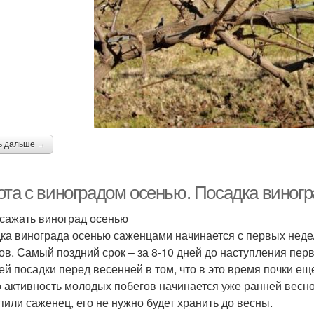
ь дальше →
ота с виноградом осенью. Посадка виног
 сажать виноград осенью
ка винограда осенью саженцами начинается с первых недел
ов. Самый поздний срок – за 8-10 дней до наступления пе
ей посадки перед весенней в том, что в это время почки ещ
о активность молодых побегов начинается уже ранней весно
упили саженец, его не нужно будет хранить до весны.