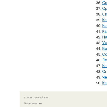
36.
Сп
37.
Ор
38.
Си
39.
Ка
40.
Ка
41.
Ка
42.
На
43.
Ух
44.
Во
45.
Ос
46.
Ле
47.
Ка
48.
Ог
49.
Че
50.
Кв
© 2026 Зелёный сад
Всё для дачи и сада