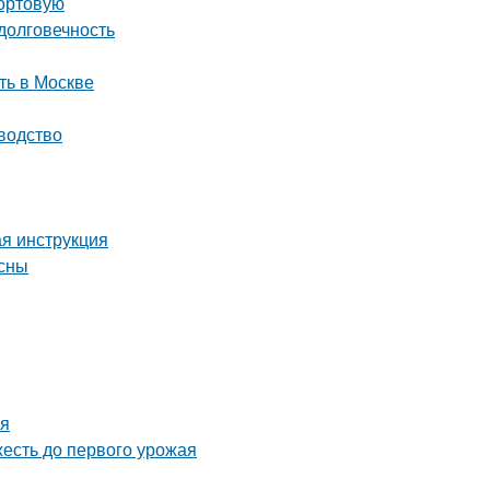
сортовую
долговечность
ть в Москве
водство
ая инструкция
есны
мя
жесть до первого урожая