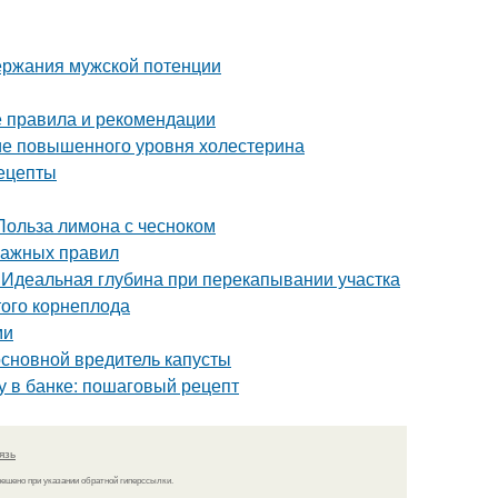
ержания мужской потенции
е правила и рекомендации
ние повышенного уровня холестерина
ецепты
Польза лимона с чесноком
важных правил
. Идеальная глубина при перекапывании участка
ого корнеплода
ми
 основной вредитель капусты
му в банке: пошаговый рецепт
язь
решено при указании обратной гиперссылки.