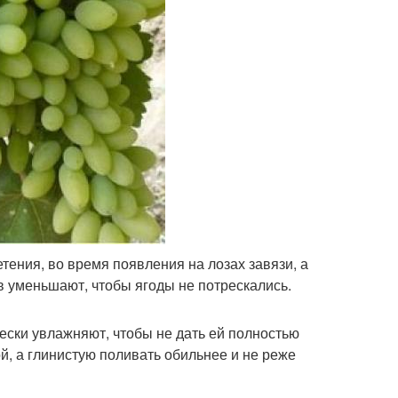
етения, во время появления на лозах завязи, а
ив уменьшают, чтобы ягоды не потрескались.
ески увлажняют, чтобы не дать ей полностью
й, а глинистую поливать обильнее и не реже