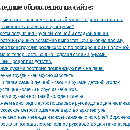
ледние обновления на сайте:
дый лоток - ваш персональный мини - парник бесплатно.
ыскиваете альтернативу петунии?
реты получения крупной, сочной и сладкой вишни.
косточки финика возможно вырастить финиковую пальму.
овая конструкция реализована по проверенной и надежной
 меня теперь есть банька - сделал своими руками.
шки - рецепт из детства.
ими руками построил помпейскую печь на даче.
ёные грузди - как вкусно засолить.
ш папка самый лучший - своими руками детский уголок.
устящие колечки и соус из кабачков.
оими руками вот такой колодец сделал.
жаем виноград с нуля: пошаговое руководство для начин
сковское метро: подземное царство архитектуры
кие местные легенды и мифы связаны с историей Воронеж
резка винограда летом: полное руководство для начинающ