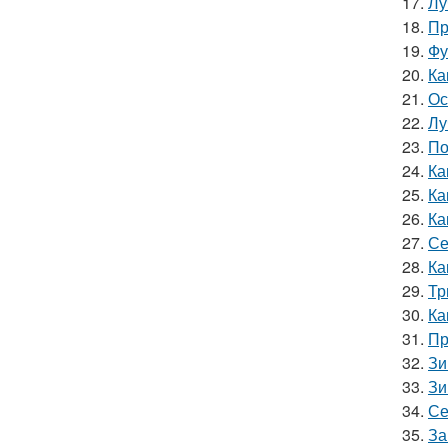
17.
Лу
18.
Пр
19.
Фу
20.
Ка
21.
Ос
22.
Лу
23.
По
24.
Ка
25.
Ка
26.
Ка
27.
Се
28.
Ка
29.
Тр
30.
Ка
31.
Пр
32.
Зи
33.
Зи
34.
Се
35.
За