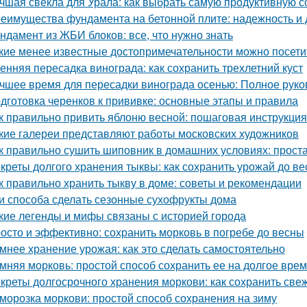
чшая свекла для Урала: как выбрать самую продуктивную 
еимущества фундамента на бетонной плите: надежность и 
ндамент из ЖБИ блоков: все, что нужно знать
кие менее известные достопримечательности можно посети
енняя пересадка винограда: как сохранить трехлетний куст
чшее время для пересадки винограда осенью: Полное руко
дготовка черенков к прививке: основные этапы и правила
к правильно привить яблоню весной: пошаговая инструкция
кие галереи представляют работы московских художников
к правильно сушить шиповник в домашних условиях: прост
креты долгого хранения тыквы: как сохранить урожай до в
к правильно хранить тыкву в доме: советы и рекомендации
и способа сделать сезонные сухофрукты дома
кие легенды и мифы связаны с историей города
осто и эффективно: сохранить морковь в погребе до весны
мнее хранение урожая: как это сделать самостоятельно
мняя морковь: простой способ сохранить ее на долгое вре
креты долгосрочного хранения моркови: как сохранить све
морозка моркови: простой способ сохранения на зиму