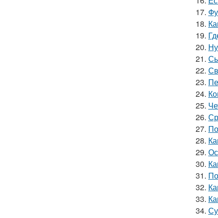
16.
Ес
17.
Фу
18.
Ка
19.
Гд
20.
Ну
21.
Сы
22.
Св
23.
Пе
24.
Ко
25.
Че
26.
Ср
27.
По
28.
Ка
29.
Ос
30.
Ка
31.
По
32.
Ка
33.
Ка
34.
Су