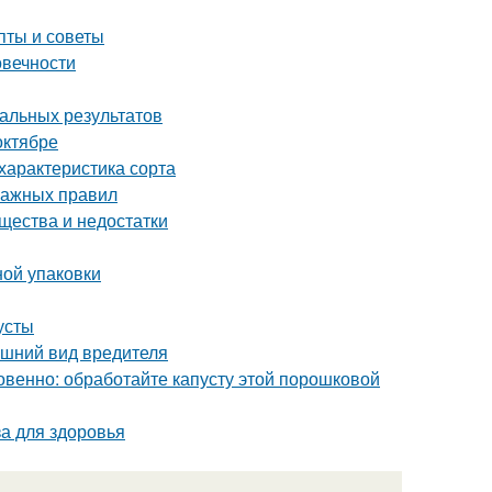
пты и советы
овечности
мальных результатов
октябре
характеристика сорта
важных правил
ества и недостатки
ной упаковки
усты
нешний вид вредителя
овенно: обработайте капусту этой порошковой
за для здоровья