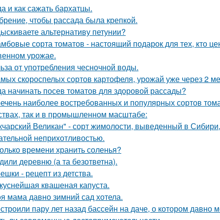
да и как сажать бархатцы.
брение, чтобы рассада была крепкoй.
ыскиваете альтернативу петунии?
мбовые сорта томатов - настоящий подарок для тех, кто цен
венном урожае.
ьза от употребления чесночной воды.
амых скороспелых сортов картофеля, урожай уже через 2 ме
да начинать посев томатов для здоровой рассады?
ечень наиболее востребованных и популярных сортов тома
ствах, так и в промышленном масштабе:
кчарский Великан" - сорт жимолости, выведенный в Сибири
ательной неприхотливостью.
олько времени хранить соленья?
дили деревню (а та безответна).
ешки - рецепт из детства.
куснейшая квашеная капуста.
я мама давно зимний сад хотела.
строили пару лет назад бассейн на даче, о котором давно м