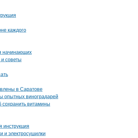
трукция
оне каждого
ля начинающих
 и советы
вать
авлены в Саратове
еты опытных виноградарей
об сохранить витамины
я инструкция
ки и электросушилки