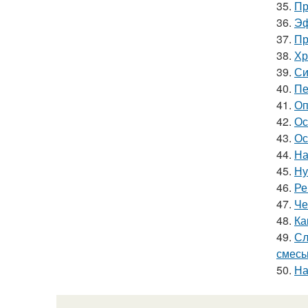
35.
Пр
36.
Эф
37.
Пр
38.
Хр
39.
Си
40.
Пе
41.
Оп
42.
Ос
43.
Ос
44.
На
45.
Ну
46.
Ре
47.
Че
48.
Ка
49.
Сл
смес
50.
На