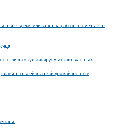
ит свое время или занят на работе, но мечтает о
сяца.
тов, широко культивируемых как в частных
, славится своей высокой урожайностью и
ечтали.