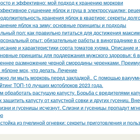
осто и эффективно: мой подход к хранению моркови
фективное сушнение яблок и груш в электросушилке: реце
одолжительность хранения яблок в квартире: секреты долг
анение яблок на зиму: основные принципы и подходы
льный пол: как правильно питаться для достижения макси
рсональный опыт: обязательные работы в винограднике в 
исание и характеристики сорта томатов хурма. Описание и 
новные принципы для поддержания мужского здоровья: 6 
еннее размножение черной смородины черенками. Преимущ
 яблоне мох, что делать. Лечение
жно ли мыть морковь перед закладкой.. С помощью вакуум
йтинг ТОП-10 лучших мотоблоков 2023 года.
м обработать растущую капусту. Борьба с вредителями кап
к защитить капусту от капустной совки и других гусениц. В
изни и гусеницы исчезнут. Слизни и гусеницы пропадут мгн
ью
стойка из пчелиной огневки: секреты приготовления и поль