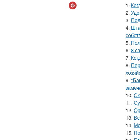
1.
Ког
2.
Удо
3.
Под
4.
Шта
собст
5.
Пол
6.
8 с
7.
Ког
8.
Пер
хозяй
9.
"Ба
замеч
10.
Ск
11.
Су
12.
Ор
13.
Вс
14.
Мо
15.
По