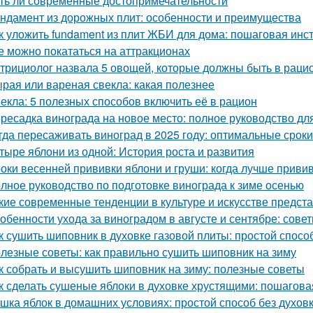
ть ли современные достопримечательности
ндамент из дорожных плит: особенности и преимущества
к уложить fundament из плит ЖБИ для дома: пошаговая инс
е можно покататься на аттракционах
трициолог назвала 5 овощей, которые должны быть в раци
рая или вареная свекла: какая полезнее
екла: 5 полезных способов включить её в рацион
ресадка винограда на новое место: полное руководство д
гда пересаживать виноград в 2025 году: оптимальные сроки
тыре яблони из одной: История роста и развития
оки весенней прививки яблони и груши: когда лучше приви
лное руководство по подготовке винограда к зиме осенью
кие современные тенденции в культуре и искусстве предст
обенности ухода за виноградом в августе и сентябре: сов
к сушить шиповник в духовке газовой плиты: простой спос
лезные советы: как правильно сушить шиповник на зиму
к собрать и высушить шиповник на зиму: полезные советы
к сделать сушеные яблоки в духовке хрустящими: пошагова
шка яблок в домашних условиях: простой способ без духов