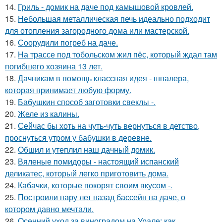
14.
Гриль - домик на даче под камышовой кровлей.
15.
Небольшая металлическая печь идеально подходит
для отопления загородного дома или мастерской.
16.
Соорудили погреб на даче.
17.
На трассе под тобольском жил пёс, который ждал там
погибшего хозяина 13 лет.
18.
Дачникам в помощь классная идея - шпалера,
которая принимает любую форму.
19.
Бабушкин способ заготовки свеклы -.
20.
Желе из калины.
21.
Сейчас бы хоть на чуть-чуть вернуться в детство,
проснуться утром у бабушки в деревне.
22.
Обшил и утеплил наш дачный домик.
23.
Вяленые помидоры - настоящий испанский
деликатес, который легко приготовить дома.
24.
Кабачки, которые покорят своим вкусом -.
25.
Построили пару лет назад бассейн на даче, о
котором давно мечтали.
26.
Осенний уход за виноградом на Урале: как