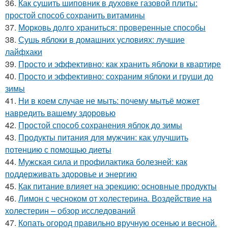
36.
Как сушить шиповник в духовке газовой плиты:
простой способ сохранить витамины
37.
Морковь долго храниться: проверенные способы
38.
Сушь яблоки в домашних условиях: лучшие
лайфхаки
39.
Просто и эффективно: как хранить яблоки в квартире
40.
Просто и эффективно: сохраним яблоки и груши до
зимы
41.
Ни в коем случае не мыть: почему мытьё может
навредить вашему здоровью
42.
Простой способ сохранения яблок до зимы
43.
Продукты питания для мужчин: как улучшить
потенцию с помощью диеты
44.
Мужская сила и профилактика болезней: как
поддерживать здоровье и энергию
45.
Как питание влияет на эрекцию: основные продукты
46.
Лимон с чесноком от холестерина. Воздействие на
холестерин – обзор исследований
47.
Копать огород правильно вручную осенью и весной.