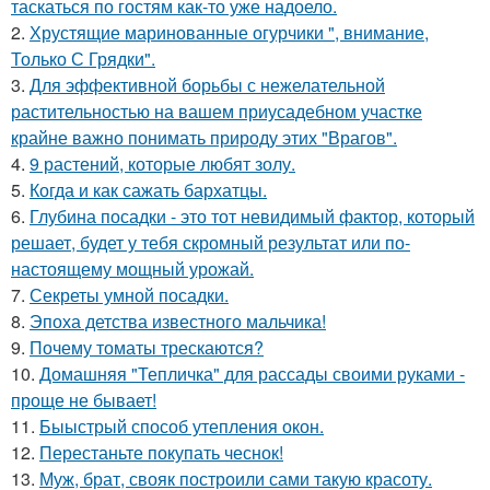
таскаться по гостям как-то уже надоело.
2.
Хрустящие маринованные огурчики ", внимание,
Только С Грядки".
3.
Для эффективной борьбы с нежелательной
растительностью на вашем приусадебном участке
крайне важно понимать природу этих "Врагов".
4.
9 растений, которые любят золу.
5.
Когда и как сажать бархатцы.
6.
Глубина посадки - это тот невидимый фактор, который
решает, будет у тебя скромный результат или по-
настоящему мощный урожай.
7.
Секреты умной посадки.
8.
Эпоха детства известного мальчика!
9.
Почему томаты трескаются?
10.
Домашняя "Тепличка" для рассады своими руками -
проще не бывает!
11.
Быыстрый способ утепления окон.
12.
Перестаньте покупать чеснок!
13.
Муж, брат, свояк построили сами такую красоту.