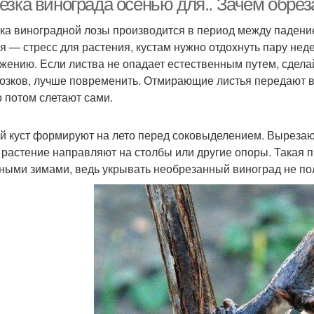
езка винограда осенью для.. Зачем обрез
ка виноградной лозы производится в период между падени
я — стресс для растения, кустам нужно отдохнуть пару нед
жению. Если листва не опадает естественным путем, сделай
озков, лучше повременить. Отмирающие листья передают в
о потом слетают сами.
й куст формируют на лето перед соковыделением. Вырезаю
, растение направляют на столбы или другие опоры. Такая п
ными зимами, ведь укрывать необрезанный виноград не по