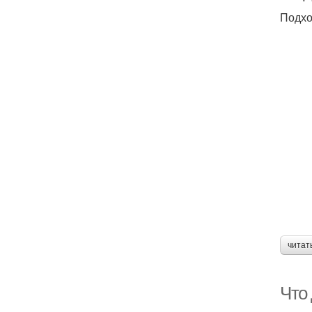
Подхо
читат
Что