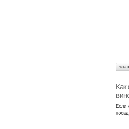
читат
Как
вин
Если 
посад