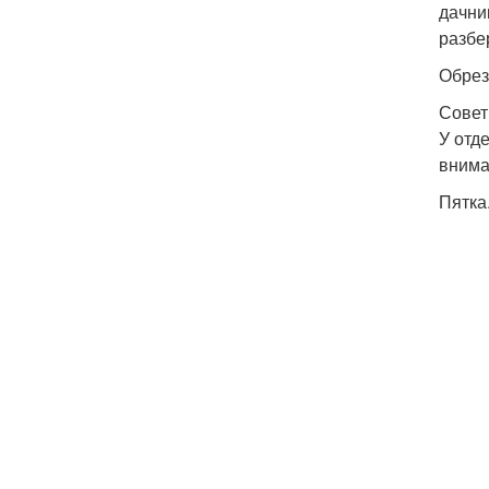
дачни
разбе
Обрез
Совет
У отд
внима
Пятка