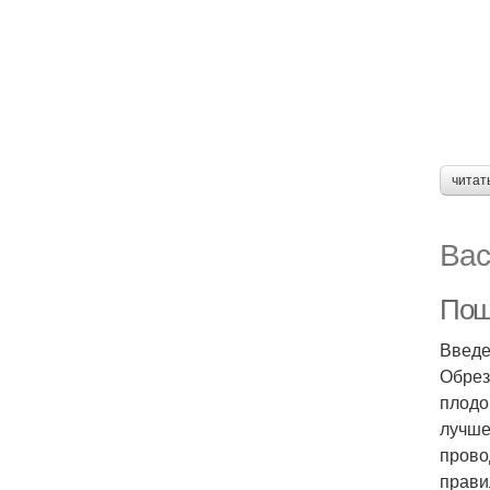
читат
Вас
Пош
Введ
Обрез
плодо
лучше
прово
прави