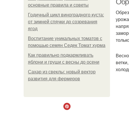
Обр
основные правила и советы
Обрез
Годичный цикл виноградного куста:
урожа
от зимней спячки до созревания
напря
ягод
замор
Воспитание уникальных томатов с
тольк
помощью семян Седек Томат хурма
Весно
Как правильно подкармливать
ветки
яблони и груши с весны до осени
холод
Сахар из свеклы: новый вектор
развития для фермеров