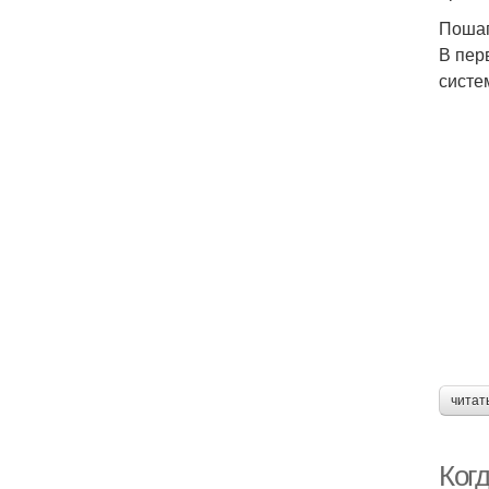
Пошаг
В пер
систе
читат
Когд