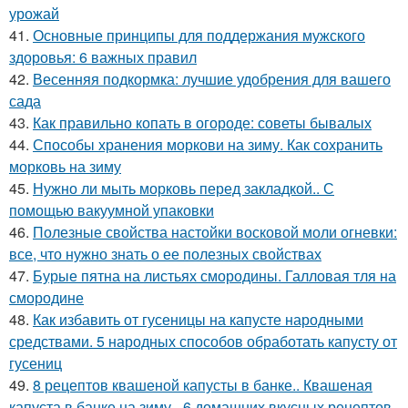
урожай
41.
Основные принципы для поддержания мужского
здоровья: 6 важных правил
42.
Весенняя подкормка: лучшие удобрения для вашего
сада
43.
Как правильно копать в огороде: советы бывалых
44.
Способы хранения моркови на зиму. Как сохранить
морковь на зиму
45.
Нужно ли мыть морковь перед закладкой.. С
помощью вакуумной упаковки
46.
Полезные свойства настойки восковой моли огневки:
все, что нужно знать о ее полезных свойствах
47.
Бурые пятна на листьях смородины. Галловая тля на
смородине
48.
Как избавить от гусеницы на капусте народными
средствами. 5 народных способов обработать капусту от
гусениц
49.
8 рецептов квашеной капусты в банке.. Квашеная
капуста в банке на зиму - 6 домашних вкусных рецептов