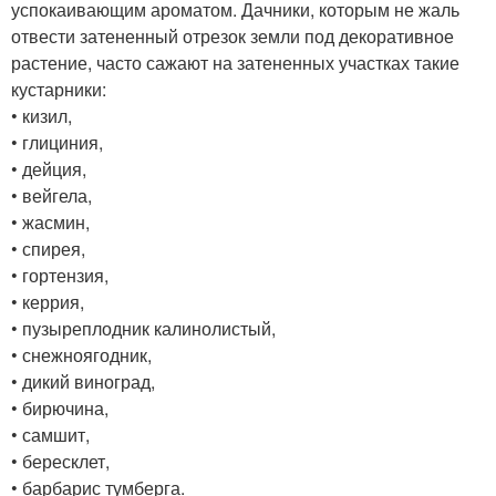
успокаивающим ароматом. Дачники, которым не жаль
отвести затененный отрезок земли под декоративное
растение, часто сажают на затененных участках такие
кустарники:
• кизил,
• глициния,
• дейция,
• вейгела,
• жасмин,
• спирея,
• гортензия,
• керрия,
• пузыреплодник калинолистый,
• снежноягодник,
• дикий виноград,
• бирючина,
• самшит,
• бересклет,
• барбарис тумберга.