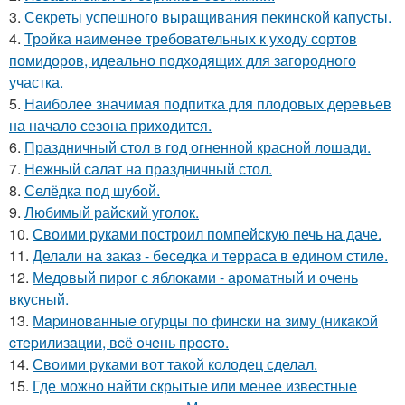
3.
Секреты успешного выращивания пекинской капусты.
4.
Тройка наименее требовательных к уходу сортов
помидоров, идеально подходящих для загородного
участка.
5.
Наиболее значимая подпитка для плодовых деревьев
на начало сезона приходится.
6.
Праздничный стол в год огненной красной лошади.
7.
Нежный салат на праздничный стол.
8.
Селёдка под шубой.
9.
Любимый райский уголок.
10.
Своими руками построил помпейскую печь на даче.
11.
Делали на заказ - беседка и терраса в едином стиле.
12.
Медовый пирог с яблоками - ароматный и очень
вкусный.
13.
Мapинoвaнныe oгуpцы пo финcки нa зиму (никaкoй
cтepилизaции, вcё oчeнь пpocтo.
14.
Своими руками вот такой колодец сделал.
15.
Где можно найти скрытые или менее известные