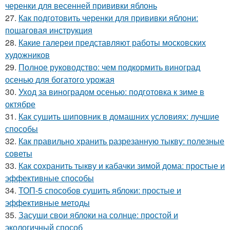
черенки для весенней прививки яблонь
27.
Как подготовить черенки для прививки яблони:
пошаговая инструкция
28.
Какие галереи представляют работы московских
художников
29.
Полное руководство: чем подкормить виноград
осенью для богатого урожая
30.
Уход за виноградом осенью: подготовка к зиме в
октябре
31.
Как сушить шиповник в домашних условиях: лучшие
способы
32.
Как правильно хранить разрезанную тыкву: полезные
советы
33.
Как сохранить тыкву и кабачки зимой дома: простые и
эффективные способы
34.
ТОП-5 способов сушить яблоки: простые и
эффективные методы
35.
Засуши свои яблоки на солнце: простой и
экологичный способ