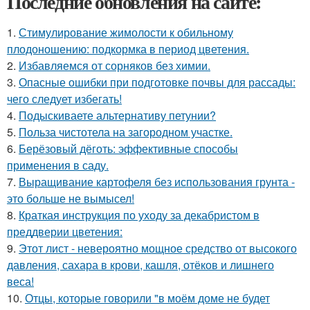
Последние обновления на сайте:
1.
Стимулирование жимолости к обильному
плодоношению: подкормка в период цветения.
2.
Избавляемся от сорняков без химии.
3.
Опасные ошибки при подготовке почвы для рассады:
чего следует избегать!
4.
Подыскиваете альтернативу петунии?
5.
Польза чистотела на загородном участке.
6.
Берёзовый дёготь: эффективные способы
применения в саду.
7.
Выращивание картофеля без использования грунта -
это больше не вымысел!
8.
Краткая инструкция по уходу за декабристом в
преддверии цветения:
9.
Этот лист - невероятно мощное средство от высокого
давления, сахара в крови, кашля, отёков и лишнего
веса!
10.
Отцы, которые говорили "в моём доме не будет