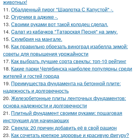
животных!
11.
Обалденный пирог "Шарлотка С Капустой" -.
12.
Огурчики в аджике -.
13.
Своими руками вот такой колодец сделал.
14.
Caлaт из кaбaчкoв "Тaтapcкaя Пecня" нa зиму.
15.
Скумбрия на мангале.
16.
Как правильно обрезать виноград изабелла зимой:
советы для повышения урожайности
17.
Как выбрать лучшие сорта свеклы: топ-10 рейтинг
18.
Какие парки Челябинска наиболее популярны среди
жителей и гостей города
19.
Преимущества фундамента на бетонной плите:
надежность и долговечность
20.
Железобетонные плиты ленточных фундаментов:
основа надежности и долговечности
21.
Плитный фундамент своими руками: пошаговая
инструкция для начинающих
22.
Свекла: 20 причин добавить её в свой рацион
23.
Как сочетать крепкое здоровье и красивую фигуру?