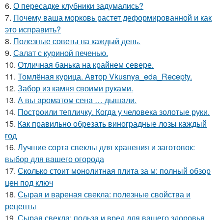
6.
О пересадке клубники задумались?
7.
Почему ваша морковь растет деформированной и как
это исправить?
8.
Полезные советы на каждый день.
9.
Салат с куриной печенью.
10.
Отличная банька на крайнем севере.
11.
Томлёная курица. Автор Vkusnya_eda_Recepty.
12.
Забор из камня своими руками.
13.
А вы ароматом сена … дышали.
14.
Построили тепличку. Когда у человека золотые руки.
15.
Как правильно обрезать виноградные лозы каждый
год
16.
Лучшие сорта свеклы для хранения и заготовок:
выбор для вашего огорода
17.
Сколько стоит монолитная плита за м: полный обзор
цен под ключ
18.
Сырая и вареная свекла: полезные свойства и
рецепты
19.
Сырая свекла: польза и вред для вашего здоровья