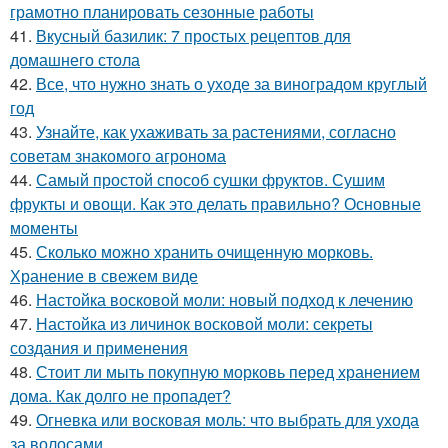
грамотно планировать сезонные работы
41.
Вкусный базилик: 7 простых рецептов для
домашнего стола
42.
Все, что нужно знать о уходе за виноградом круглый
год
43.
Узнайте, как ухаживать за растениями, согласно
советам знакомого агронома
44.
Самый простой способ сушки фруктов. Сушим
фрукты и овощи. Как это делать правильно? Основные
моменты
45.
Сколько можно хранить очищенную морковь.
Хранение в свежем виде
46.
Настойка восковой моли: новый подход к лечению
47.
Настойка из личинок восковой моли: секреты
создания и применения
48.
Стоит ли мыть покупную морковь перед хранением
дома. Как долго не пропадет?
49.
Огневка или восковая моль: что выбрать для ухода
за волосами