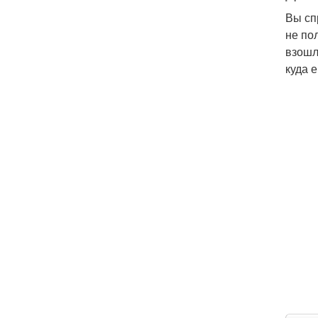
Вы сп
не по
взошл
куда 