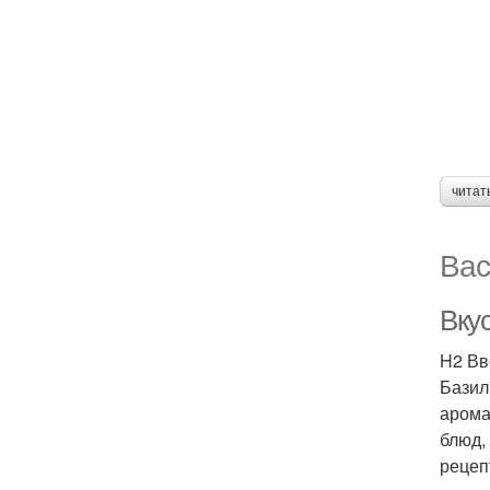
читат
Вас
Вку
H2 Вв
Базил
арома
блюд,
рецеп