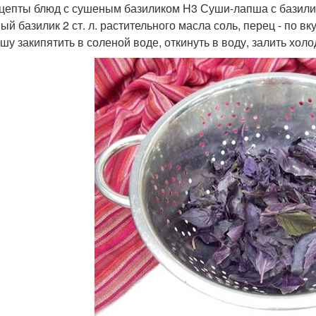
цепты блюд с сушеным базиликом H3 Суши-лапша с базилико
й базилик 2 ст. л. растительного масла соль, перец - по вк
пшу закипятить в соленой воде, откинуть в воду, залить холо