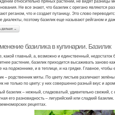
ждении относительно пряных растений, не видят разницы 
нования. Не все знают, что базилик с орегано являются ра
ают реганом, что и создает путаницу. Это слово переводит
е диалекты, поэтому базилик еще называют рейганом и да
ь дальше →
менение базилика в кулинарии. Базилик
е, какой главный, а, возможно и единственный, недостаток 
етнее растение, базилик приходится высаживать заново каж
е на подоконнике, и в теплице, и на грядке. Главное, чтобы
ик – родственник мяты. По цвету листьев различают зелёны
ик не только по цвету: у них совершенно разный вкус и аром
ый базилик – нежный, сладковатый, удивительно свежий, с 
тная его разновидность – лигурийский или сладкий базилик
земноморских рецептах.