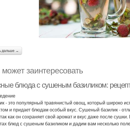
ь дальше →
 может заинтересовать
сные блюда с сушеным базиликом: рецеп
едение
ик - это популярный травянистый овощ, который широко ис
том и придает блюдам особый вкус. Сушеный базилик - от
 так как он сохраняет свой аромат и вкус даже после сушки
тах блюд с сушеным базиликом и дадим вам несколько поле