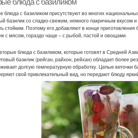
рые блюда с базиликом
е блюда с базиликом присутствуют во многих национальных
ый базилик со сладко-свежим, немного лакричным вкусом и 
ть стойким. Поэтому его добавляют в конце приготовления 
ик с мясом, гораздо чаще – с рыбой, пастой и овощами.
 вторые блюда с базиликом, которые готовят в Средней Ази
товый базилик (рейган, райхон, рейхан) обладает более ре
живает долгую температурную обработку. Целые веточки 
 теряют свой привлекательный вид, но передают блюду ярки