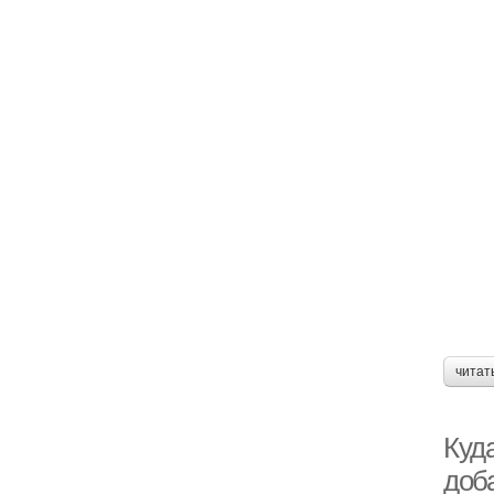
читат
Куд
доб