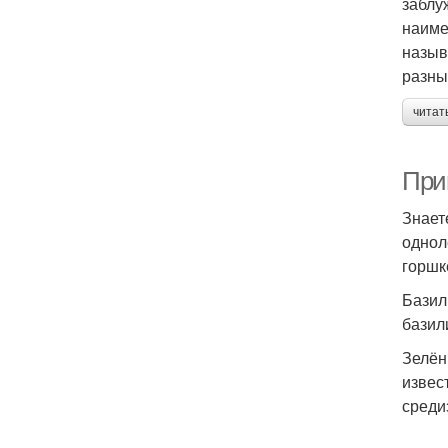
заблу
наиме
назыв
разны
читат
При
Знает
однол
горшк
Базил
базил
Зелён
извес
среди