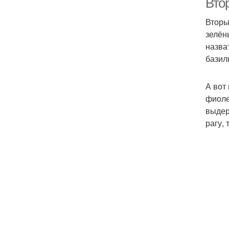
Вто
Вторы
зелён
назва
базил
А вот
фиоле
выдер
рагу,