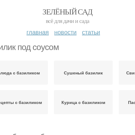
ЗЕЛЁНЫЙ САД
всё для дачи и сада
главная
новости
статьи
илик под соусом
люда с базиликом
Сушеный базилик
Сви
ецепты с базиликом
Курица с базиликом
Па