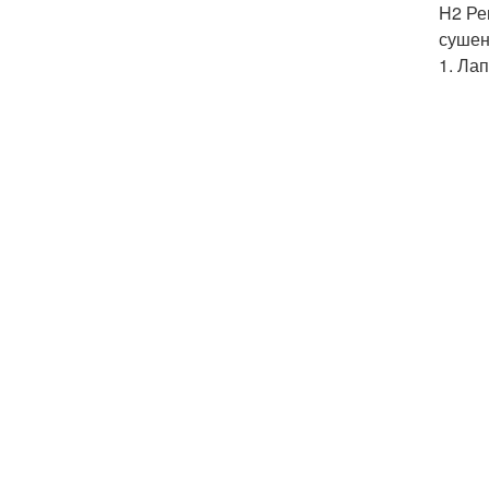
H2 Ре
сушены
1. Ла