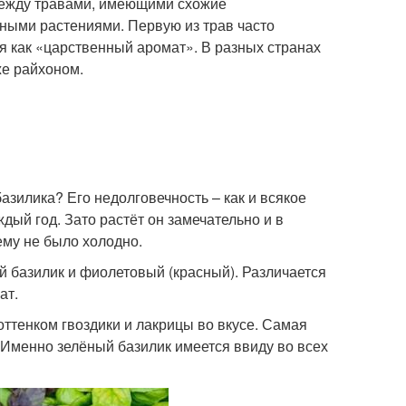
между травами, имеющими схожие
зными растениями. Первую из трав часто
ся как «царственный аромат». В разных странах
же райхоном.
базилика? Его недолговечность – как и всякое
дый год. Зато растёт он замечательно и в
 ему не было холодно.
й базилик и фиолетовый (красный). Различается
ат.
оттенком гвоздики и лакрицы во вкусе. Самая
. Именно зелёный базилик имеется ввиду во всех