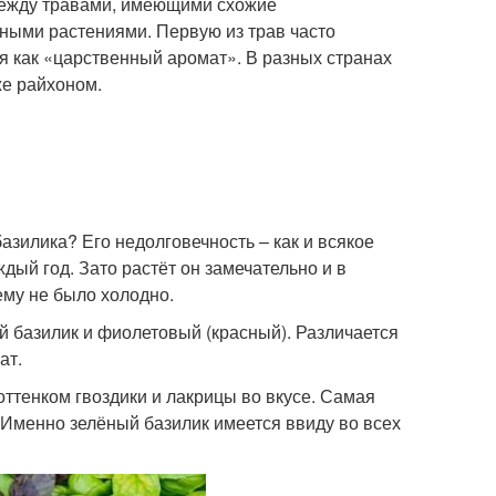
между травами, имеющими схожие
зными растениями. Первую из трав часто
ся как «царственный аромат». В разных странах
же райхоном.
базилика? Его недолговечность – как и всякое
дый год. Зато растёт он замечательно и в
 ему не было холодно.
й базилик и фиолетовый (красный). Различается
ат.
оттенком гвоздики и лакрицы во вкусе. Самая
. Именно зелёный базилик имеется ввиду во всех