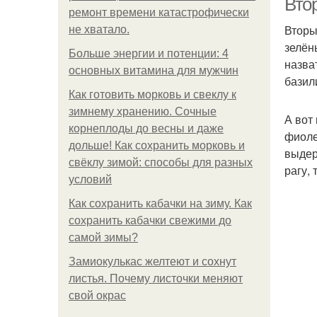
Вто
ремонт времени катастрофически
Вторы
не хватало.
зелён
Больше энергии и потенции: 4
назва
основных витамина для мужчин
базил
Как готовить морковь и свеклу к
зимнему хранению. Сочные
А вот
корнеплоды до весны и даже
фиоле
дольше! Как сохранить морковь и
выдер
свёклу зимой: способы для разных
рагу,
условий
Как сохранить кабачки на зиму. Как
сохранить кабачки свежими до
самой зимы?
Замиокулькас желтеют и сохнут
листья. Почему листочки меняют
свой окрас