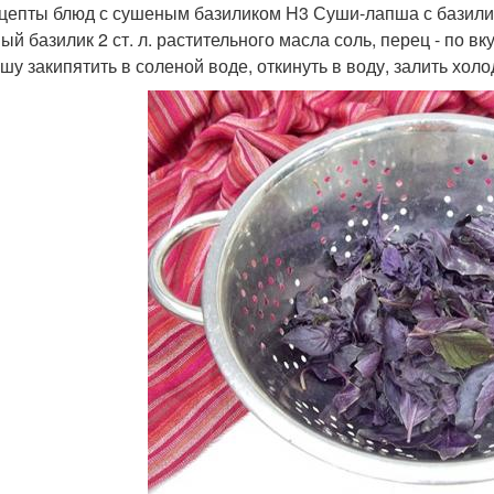
цепты блюд с сушеным базиликом H3 Суши-лапша с базилико
й базилик 2 ст. л. растительного масла соль, перец - по вк
пшу закипятить в соленой воде, откинуть в воду, залить холо