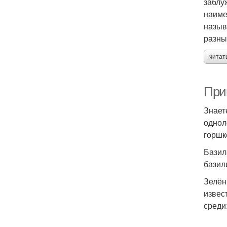
заблу
наиме
назыв
разны
читат
При
Знает
однол
горшк
Базил
базил
Зелён
извес
среди