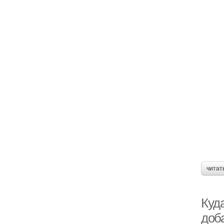
читат
Куд
доб