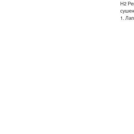
H2 Ре
сушены
1. Ла