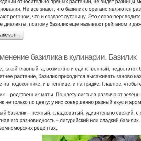
ждении относительно пряных растений, не видят разницы 
нования. Не все знают, что базилик с орегано являются ра
ают реганом, что и создает путаницу. Это слово переводит
е диалекты, поэтому базилик еще называют рейганом и да
ь дальше →
менение базилика в кулинарии. Базилик
е, какой главный, а, возможно и единственный, недостаток 
етнее растение, базилик приходится высаживать заново каж
е на подоконнике, и в теплице, и на грядке. Главное, чтобы
ик – родственник мяты. По цвету листьев различают зелёны
ик не только по цвету: у них совершенно разный вкус и аром
ый базилик – нежный, сладковатый, удивительно свежий, с 
тная его разновидность – лигурийский или сладкий базилик
земноморских рецептах.