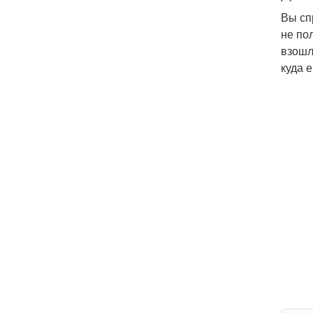
Вы сп
не по
взошл
куда 