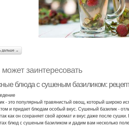
ь дальше →
 может заинтересовать
сные блюда с сушеным базиликом: рецеп
едение
ик - это популярный травянистый овощ, который широко ис
том и придает блюдам особый вкус. Сушеный базилик - от
 так как он сохраняет свой аромат и вкус даже после сушки
тах блюд с сушеным базиликом и дадим вам несколько поле