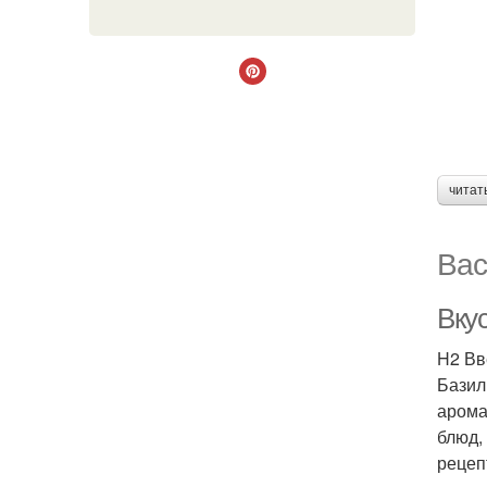
читат
Вас
Вку
H2 Вв
Базил
арома
блюд,
рецеп