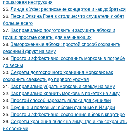
пошаговая инструкция
25.
Линда в Уфе: расписание концертов и как добраться
26.
Песни Элвина Грея в столице: что слушатели любят
больше всего
27.
Как правильно подготовить и засушить яблоки и
груши: простые советы для начинающих
28.
Замороженные яблоки: простой способ сохранить
сезонный фрукт на зиму
29.
Просто и эффективно: сохранить морковь в погребе
до весны
30.
Секреты долгосрочного хранения моркови: как
сохранить свежесть до первого урожая
31.
Как правильно убрать морковь и свеклу на зиму
32.
Как правильно хранить морковь в пакетах на зиму
33.
Простой способ нарезать яблоки для сушилки
34.
Вкусные и полезные: яблоки сушеные в Изидри
35.
Просто и эффективно: сохранение яблок в квартире
36.
Секреты хранения яблок на зиму: где и как сохранить
их свежими