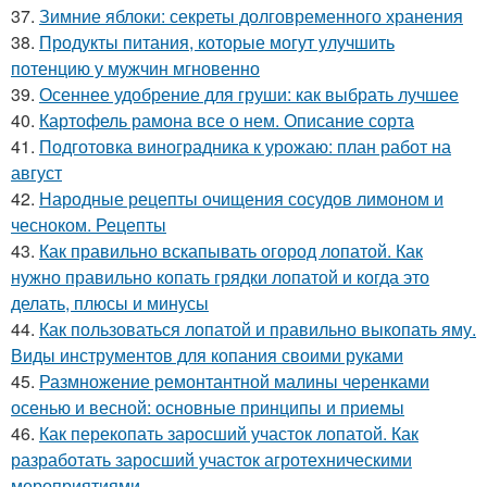
37.
Зимние яблоки: секреты долговременного хранения
38.
Продукты питания, которые могут улучшить
потенцию у мужчин мгновенно
39.
Осеннее удобрение для груши: как выбрать лучшее
40.
Картофель рамона все о нем. Описание сорта
41.
Подготовка виноградника к урожаю: план работ на
август
42.
Народные рецепты очищения сосудов лимоном и
чесноком. Рецепты
43.
Как правильно вскапывать огород лопатой. Как
нужно правильно копать грядки лопатой и когда это
делать, плюсы и минусы
44.
Как пользоваться лопатой и правильно выкопать яму.
Виды инструментов для копания своими руками
45.
Размножение ремонтантной малины черенками
осенью и весной: основные принципы и приемы
46.
Как перекопать заросший участок лопатой. Как
разработать заросший участок агротехническими
мероприятиями