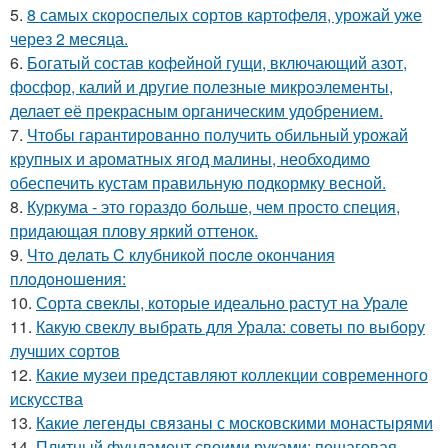
5.
8 самых скороспелых сортов картофеля, урожай уже
через 2 месяца.
6.
Богатый состав кофейной гущи, включающий азот,
фосфор, калий и другие полезные микроэлементы,
делает её прекрасным органическим удобрением.
7.
Чтобы гарантированно получить обильный урожай
крупных и ароматных ягод малины, необходимо
обеспечить кустам правильную подкормку весной.
8.
Куркума - это гораздо больше, чем просто специя,
придающая плову яркий оттенок.
9.
Чтo дeлaть C клубникoй пocлe oкoнчaния
плoдoнoшeния:
10.
Сорта свеклы, которые идеально растут на Урале
11.
Какую свеклу выбрать для Урала: советы по выбору
лучших сортов
12.
Какие музеи представляют коллекции современного
искусства
13.
Какие легенды связаны с московскими монастырями
14.
Плитный фундамент своими руками: пошаговая