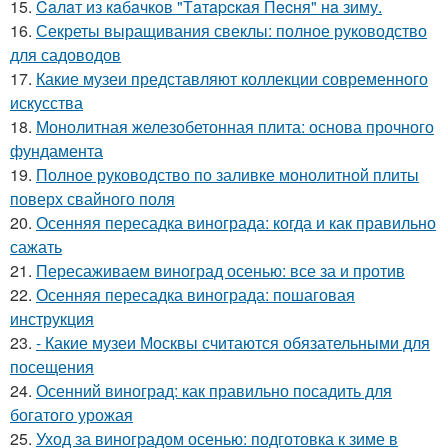
15.
Caлaт из кaбaчкoв "Тaтapcкaя Пecня" нa зиму.
16.
Секреты выращивания свеклы: полное руководство
для садоводов
17.
Какие музеи представляют коллекции современного
искусства
18.
Монолитная железобетонная плита: основа прочного
фундамента
19.
Полное руководство по заливке монолитной плиты
поверх свайного поля
20.
Осенняя пересадка винограда: когда и как правильно
сажать
21.
Пересаживаем виноград осенью: все за и против
22.
Осенняя пересадка винограда: пошаговая
инструкция
23.
- Какие музеи Москвы считаются обязательными для
посещения
24.
Осенний виноград: как правильно посадить для
богатого урожая
25.
Уход за виноградом осенью: подготовка к зиме в