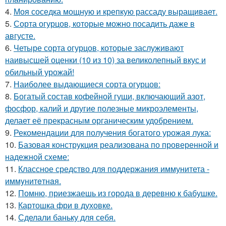
4.
Моя соседка мощную и крепкую рассаду выращивает.
5.
Сорта огурцов, которые можно посадить даже в
августе.
6.
Четыре сорта огурцов, которые заслуживают
наивысшей оценки (10 из 10) за великолепный вкус и
обильный урожай!
7.
Наиболее выдающиеся сорта огурцов:
8.
Богатый состав кофейной гущи, включающий азот,
фосфор, калий и другие полезные микроэлементы,
делает её прекрасным органическим удобрением.
9.
Рекомендации для получения богатого урожая лука:
10.
Базовая конструкция реализована по проверенной и
надежной схеме:
11.
Классное средство для поддержания иммунитета -
иммyнитeтнaя.
12.
Помню, приезжаешь из города в деревню к бабушке.
13.
Картошка фри в духовке.
14.
Сделали баньку для себя.