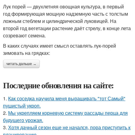
Лук порей — двухлетняя овощная культура, в первый
год формирующая мощную надземную часть с толстым
ложным стеблем и цилиндрической луковицей. На
второй год вегетации растение даёт стрелу, в конце лета
созревают семена.
В каких случаях имеет смысл оставлять лук-порей
зимовать на грядках:
читать дальше →
Последние обновления на сайте:
1.
Как соседка научила меня выращивать "тот Самый"
пушистый укроп.
2.
Мы укрепляем корневую систему рассады перца для
будущего урожая.
3.
Хотя дачный сезон еще не начался, пора приступить к
планированию.