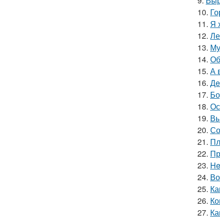
9.
Выр
10.
Го
11.
Я 
12.
Ле
13.
Му
14.
Об
15.
А 
16.
Дe
17.
Бо
18.
Ос
19.
Вы
20.
Со
21.
Пл
22.
Пр
23.
He
24.
Во
25.
Ка
26.
Ко
27.
Ка