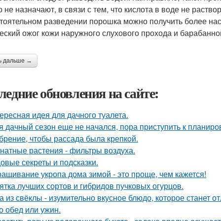
о не назначают, в связи с тем, что кислота в воде не раство
тоятельном разведении порошка можно получить более нас
еский ожог кожи наружного слухового прохода и барабанно
ь дальше →
ледние обновления на сайте:
ересная идея для дачного туалета.
я дачный сезон еще не начался, пора приступить к планиро
брение, чтобы рассада была крепкoй.
натные растения - фильтры воздуха.
овые секреты и подсказки.
ащивание укропа дома зимой - это проще, чем кажется!
ятка лучших сортов и гибридов пучковых огурцов.
а из свёклы - изумительно вкусное блюдо, которое станет
то обед или ужин.