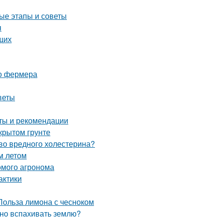
ые этапы и советы
я
щих
го фермера
веты
оты и рекомендации
крытом грунте
тво вредного холестерина?
м летом
комого агронома
актики
Польза лимона с чесноком
жно вспахивать землю?