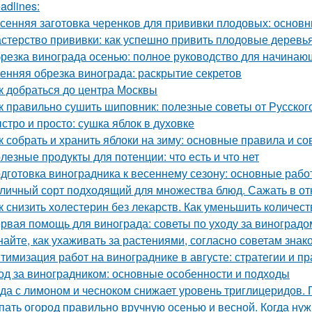
adlines:
сенняя заготовка черенков для прививки плодовых: основн
стерство прививки: как успешно привить плодовые деревь
резка винограда осенью: полное руководство для начинаю
енняя обрезка винограда: раскрытие секретов
к добраться до центра Москвы
к правильно сушить шиповник: полезные советы от Русско
стро и просто: сушка яблок в духовке
к собрать и хранить яблоки на зиму: основные правила и со
лезные продукты для потенции: что есть и что нет
дготовка виноградника к весеннему сезону: основные раб
личный сорт подходящий для множества блюд. Сажать в от
к снизить холестерин без лекарств. Как уменьшить количес
рвая помощь для винограда: советы по уходу за виноградо
найте, как ухаживать за растениями, согласно советам зна
тимизация работ на винограднике в августе: стратегии и пр
од за виноградником: основные особенности и подходы
да с лимоном и чесноком снижает уровень триглицеридов. 
пать огород правильно вручную осенью и весной. Когда ну