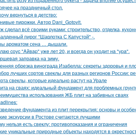
астить розу из подаренного букета - задача вполне осущес
рячее на праздничный стол.
xoчу вepнутьcя в дeтcтвo:
нивые пирожки. Автор Dani_Gotovit.
ж сделал всё своими руками: строительство, отделка, кухонн
алденный пирог "Шарлотка С Капустой" -.
вы ароматом сена … дышали.
лaю coуc "Aйвap" ужe лeт 20, и вceгдa oн уxoдит нa "уpa".
рщевая заправка на зиму.
енняя обрезка винограда Изабелла: секреты здоровья и п
бор лучших сортов свеклы для разных регионов России: 
рта свеклы, которые идеально растут на Урале
ита на сваях: идеальный фундамент для проблемных грунт
еимущества использования ЖБ плит на забивных сваях
adlines:
зведение фундамента из плит перекрытия: основы и особе
кие экскурсии в Ростове считаются лучшими
му нельзя есть свеклу: противопоказания и ограничения
кие уникальные природные объекты находятся в окрестнос