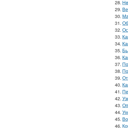
28.
He
29.
Ве
30.
Ма
31.
Об
32.
Ос
33.
Ка
34.
Ка
35.
Бы
36.
Ка
37.
По
38.
По
39.
От
40.
Ка
41.
Пе
42.
Уз
43.
Оп
44.
Ух
45.
Во
46.
Ко