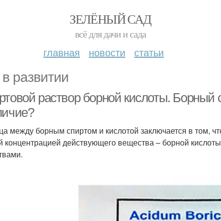
ЗЕЛЁНЫЙ САД
всё для дачи и сада
главная
новости
статьи
 в развитии
ртовой раствор борной кислоты. Борный с
личие?
ца между борным спиртом и кислотой заключается в том, ч
й концентрацией действующего вещества – борной кислот
твами.