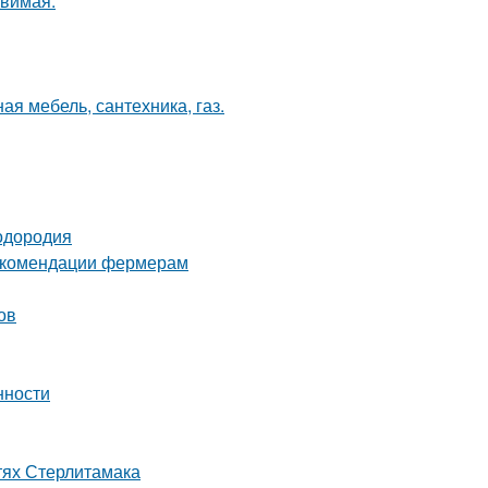
твимая.
ая мебель, сантехника, газ.
лодородия
рекомендации фермерам
ов
нности
тях Стерлитамака