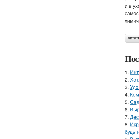
и в ух
самос
химич
читат
Пос
1.
Инт
2.
Хот
3.
Удо
4.
Ком
5.
Сад
6.
Выр
7.
Дес
8.
Икр
будь 