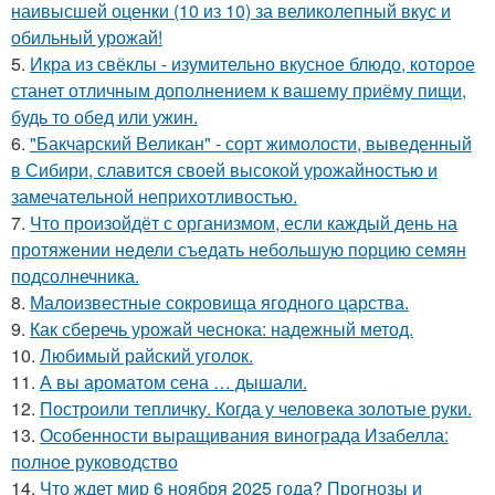
наивысшей оценки (10 из 10) за великолепный вкус и
обильный урожай!
5.
Икра из свёклы - изумительно вкусное блюдо, которое
станет отличным дополнением к вашему приёму пищи,
будь то обед или ужин.
6.
"Бакчарский Великан" - сорт жимолости, выведенный
в Сибири, славится своей высокой урожайностью и
замечательной неприхотливостью.
7.
Что произойдёт с организмом, если каждый день на
протяжении недели съедать небольшую порцию семян
подсолнечника.
8.
Малоизвестные сокровища ягодного царства.
9.
Как сберечь урожай чеснока: надежный метод.
10.
Любимый райский уголок.
11.
А вы ароматом сена … дышали.
12.
Построили тепличку. Когда у человека золотые руки.
13.
Особенности выращивания винограда Изабелла:
полное руководство
14.
Что ждет мир 6 ноября 2025 года? Прогнозы и