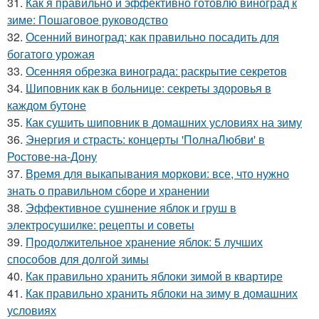
31.
Как я правильно и эффективно готовлю виноград к
зиме: Пошаговое руководство
32.
Осенний виноград: как правильно посадить для
богатого урожая
33.
Осенняя обрезка винограда: раскрытие секретов
34.
Шиповник как в больнице: секреты здоровья в
каждом бутоне
35.
Как сушить шиповник в домашних условиях на зиму
36.
Энергия и страсть: концерты 'ПолнаЛюбви' в
Ростове-на-Дону
37.
Время для выкапывания моркови: все, что нужно
знать о правильном сборе и хранении
38.
Эффективное сушнение яблок и груш в
электросушилке: рецепты и советы
39.
Продолжительное хранение яблок: 5 лучших
способов для долгой зимы
40.
Как правильно хранить яблоки зимой в квартире
41.
Как правильно хранить яблоки на зиму в домашних
условиях