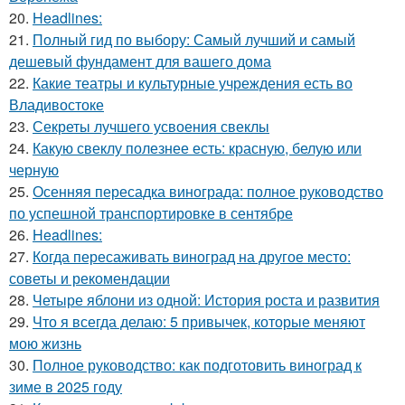
20.
Headlines:
21.
Полный гид по выбору: Самый лучший и самый
дешевый фундамент для вашего дома
22.
Какие театры и культурные учреждения есть во
Владивостоке
23.
Секреты лучшего усвоения свеклы
24.
Какую свеклу полезнее есть: красную, белую или
черную
25.
Осенняя пересадка винограда: полное руководство
по успешной транспортировке в сентябре
26.
Headlines:
27.
Когда пересаживать виноград на другое место:
советы и рекомендации
28.
Четыре яблони из одной: История роста и развития
29.
Что я всегда делаю: 5 привычек, которые меняют
мою жизнь
30.
Полное руководство: как подготовить виноград к
зиме в 2025 году