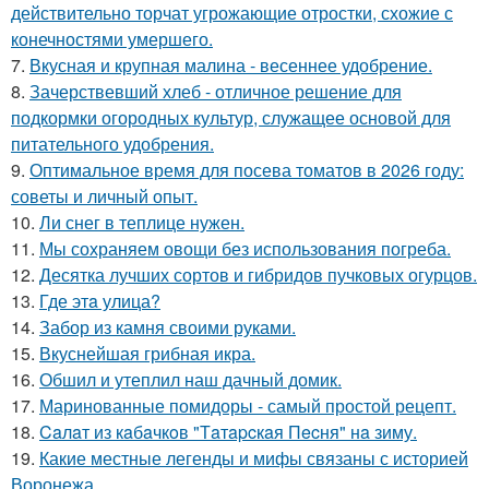
действительно торчат угрожающие отростки, схожие с
конечностями умершего.
7.
Вкусная и крупная малина - весеннее удобрение.
8.
Зачерствевший хлеб - отличное решение для
подкормки огородных культур, служащее основой для
питательного удобрения.
9.
Оптимальное время для посева томатов в 2026 году:
советы и личный опыт.
10.
Ли снег в теплице нужен.
11.
Мы сохраняем овощи без использования погреба.
12.
Десятка лучших сортов и гибридов пучковых огурцов.
13.
Где этa улица?
14.
Забор из камня своими руками.
15.
Вкуснейшая грибная икра.
16.
Обшил и утеплил наш дачный домик.
17.
Маринованные помидоры - самый простой рецепт.
18.
Caлaт из кaбaчкoв "Тaтapcкaя Пecня" нa зиму.
19.
Какие местные легенды и мифы связаны с историей
Воронежа