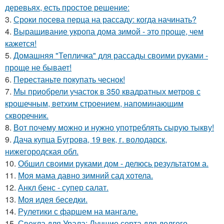
деревьях, есть простое решение:
3.
Сроки посева перца на рассаду: когда начинать?
4.
Выращивание укропа дома зимой - это проще, чем
кажется!
5.
Домашняя "Тепличка" для рассады своими руками -
проще не бывает!
6.
Перестаньте покупать чеснок!
7.
Мы приобрели участок в 350 квадратных метров с
крошечным, ветхим строением, напоминающим
скворечник.
8.
Вот почему можно и нужно употреблять сырую тыкву!
9.
Дача купца Бугрова, 19 век, г. володарск,
нижегородская обл.
10.
Обшил своими руками дом - делюсь результатом а.
11.
Моя мама давно зимний сад хотела.
12.
Анкл бенс - супер салат.
13.
Моя идея беседки.
14.
Рулетики с фаршем на мангале.
15.
Свекла для Урала: Лучшие сорта для долгого