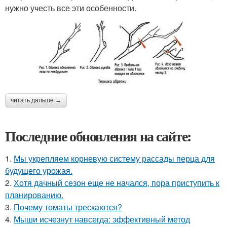
нужно учесть все эти особенности.
читать дальше →
Последние обновления на сайте:
1.
Мы укрепляем корневую систему рассады перца для
будущего урожая.
2.
Хотя дачный сезон еще не начался, пора приступить к
планированию.
3.
Почему томаты трескаются?
4.
Мыши исчезнут навсегда: эффективный метод