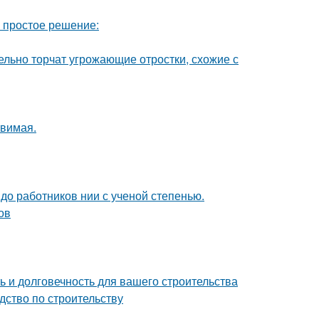
ь простое решение:
тельно торчат угрожающие отростки, схожие с
твимая.
 до работников нии с ученой степенью.
ов
 и долговечность для вашего строительства
дство по строительству