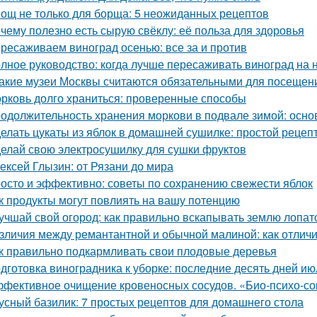
ощ не только для борща: 5 неожиданных рецептов
чему полезно есть сырую свёклу: её польза для здоровья
ресаживаем виноград осенью: все за и против
лное руководство: когда лучше пересаживать виноград на 
Какие музеи Москвы считаются обязательными для посещен
рковь долго храниться: проверенные способы
одолжительность хранения моркови в подвале зимой: осн
елать цукаты из яблок в домашней сушилке: простой рецеп
елай свою электросушилку для сушки фруктов
ексей Глызин: от Рязани до мира
осто и эффективно: советы по сохранению свежести яблок
к продукты могут повлиять на вашу потенцию
учшай свой огород: как правильно вскапывать землю лопат
зличия между ремантантной и обычной малиной: как отличит
к правильно подкармливать свои плодовые деревья
дготовка виноградника к уборке: последние десять дней ию
фективное очищение кровеносных сосудов. «Био-психо-со
усный базилик: 7 простых рецептов для домашнего стола