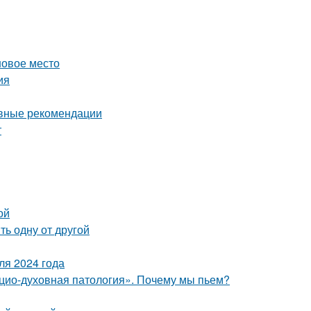
новое место
ия
овные рекомендации
т
ой
ь одну от другой
ля 2024 года
цио-духовная патология». Почему мы пьем?