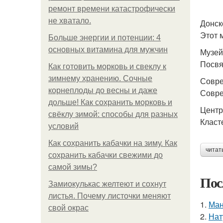
ремонт времени катастрофически
не хватало.
Донск
Этот 
Больше энергии и потенции: 4
основных витамина для мужчин
Музей
Посвя
Как готовить морковь и свеклу к
зимнему хранению. Сочные
Совре
корнеплоды до весны и даже
Совре
дольше! Как сохранить морковь и
Центр
свёклу зимой: способы для разных
Класт
условий
Как сохранить кабачки на зиму. Как
читат
сохранить кабачки свежими до
самой зимы?
Пос
Замиокулькас желтеют и сохнут
листья. Почему листочки меняют
1.
Ман
свой окрас
2.
Нат