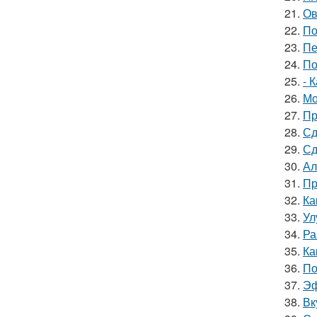
21.
Ов
22.
По
23.
Пе
24.
По
25.
- 
26.
Мо
27.
Пр
28.
Сд
29.
Сд
30.
Ал
31.
Пр
32.
Ка
33.
Ул
34.
Ра
35.
Ка
36.
По
37.
Эф
38.
Вк