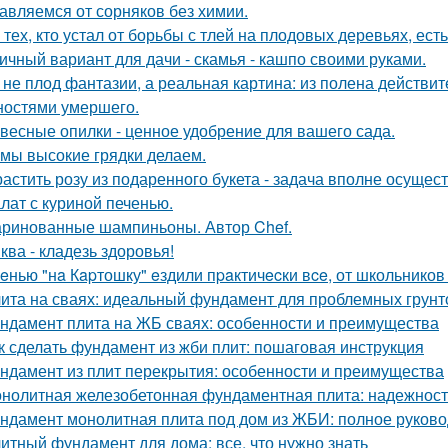
авляемся от сорняков без химии.
 тех, кто устал от борьбы с тлей на плодовых деревьях, ест
ичный вариант для дачи - скамья - кашпо своими руками.
 не плод фантазии, а реальная картина: из полена действи
ностями умершего.
весные опилки - ценное удобрение для вашего сада.
 мы высокие грядки делаем.
астить розу из подаренного букета - задача вполне осущес
лат с куриной печенью.
ринованные шампиньоны. Автор Chef.
ква - кладезь здоровья!
eнью "нa Кapтошку" eздили пpaктичecки вce, от школьников
ита на сваях: идеальный фундамент для проблемных грунт
ндамент плита на ЖБ сваях: особенности и преимущества
к сделать фундамент из жби плит: пошаговая инструкция
ндамент из плит перекрытия: особенности и преимущества
нолитная железобетонная фундаментная плита: надежность
ндамент монолитная плита под дом из ЖБИ: полное руково
итный фундамент для дома: все, что нужно знать