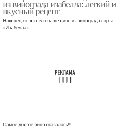
из винограда изабелла: легкий и
вкусный рецепт
Наконец то поспело наше вино из винограда сорта
«Изабелла»
Урожайный сорт
Разваристые сорта
Сорта для пюре
Рассыпчатые сорта
Высокоурожайный сорт
Сорта для урала
Ранний сорт
Немецкие сорта
Самое долгое вино оказалось!!!