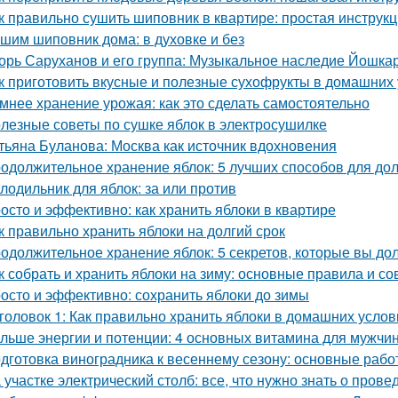
к правильно сушить шиповник в квартире: простая инструк
шим шиповник дома: в духовке и без
орь Саруханов и его группа: Музыкальное наследие Йошка
к приготовить вкусные и полезные сухофрукты в домашних 
мнее хранение урожая: как это сделать самостоятельно
лезные советы по сушке яблок в электросушилке
тьяна Буланова: Москва как источник вдохновения
одолжительное хранение яблок: 5 лучших способов для до
лодильник для яблок: за или против
осто и эффективно: как хранить яблоки в квартире
к правильно хранить яблоки на долгий срок
одолжительное хранение яблок: 5 секретов, которые вы до
к собрать и хранить яблоки на зиму: основные правила и со
осто и эффективно: сохранить яблоки до зимы
головок 1: Как правильно хранить яблоки в домашних усло
льше энергии и потенции: 4 основных витамина для мужчи
дготовка виноградника к весеннему сезону: основные раб
 участке электрический столб: все, что нужно знать о пров