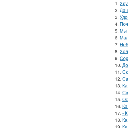
1.
Хру
2.
Дач
3.
Удо
4.
Поч
5.
Мы 
6.
Мал
7.
Неб
8.
Хол
9.
Сор
10.
До
11.
Ск
12.
Св
13.
Ка
14.
Св
15.
Ос
16.
Ка
17.
- 
18.
Ка
19.
Ка