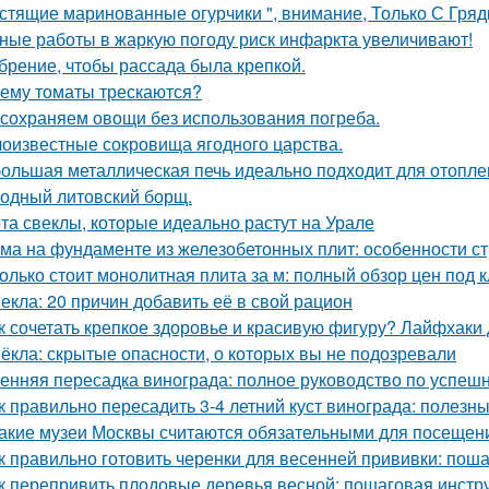
стящие маринованные огурчики ", внимание, Только С Грядк
ные работы в жаркую погоду риск инфаркта увеличивают!
брение, чтобы рассада была крепкoй.
ему томаты трескаются?
сохраняем овощи без использования погреба.
оизвестные сокровища ягодного царства.
ольшая металлическая печь идеально подходит для отоплен
одный литовский борщ.
та свеклы, которые идеально растут на Урале
ма на фундаменте из железобетонных плит: особенности ст
олько стоит монолитная плита за м: полный обзор цен под 
екла: 20 причин добавить её в свой рацион
к сочетать крепкое здоровье и красивую фигуру? Лайфхаки
ёкла: скрытые опасности, о которых вы не подозревали
енняя пересадка винограда: полное руководство по успешн
к правильно пересадить 3-4 летний куст винограда: полезн
Какие музеи Москвы считаются обязательными для посещен
к правильно готовить черенки для весенней прививки: пош
к перепривить плодовые деревья весной: пошаговая инстр