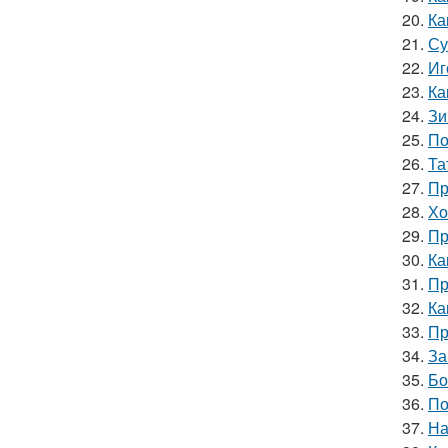
20.
Ка
21.
Су
22.
Иг
23.
Ка
24.
Зи
25.
По
26.
Та
27.
Пр
28.
Хо
29.
Пр
30.
Ка
31.
Пр
32.
Ка
33.
Пр
34.
За
35.
Бо
36.
По
37.
На