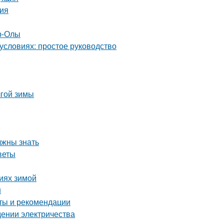
ция
р-Олы
условиях: простое руководство
лгой зимы
лжны знать
веты
виях зимой
н
оты и рекомендации
едении электричества