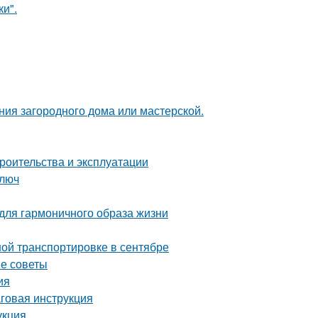
и".
ия загородного дома или мастерской.
роительства и эксплуатации
ключ
 для гармоничного образа жизни
ой транспортировке в сентябре
ые советы
ия
аговая инструкция
укция