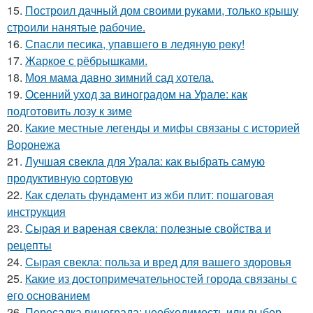
15.
Построил дачный дом своими руками, только крышу
строили нанятые рабочие.
16.
Спасли песика, упaвшего в ледяную рeку!
17.
Жаркое с рёбрышками.
18.
Моя мама давно зимний сад хотела.
19.
Осенний уход за виноградом на Урале: как
подготовить лозу к зиме
20.
Какие местные легенды и мифы связаны с историей
Воронежа
21.
Лучшая свекла для Урала: как выбрать самую
продуктивную сортовую
22.
Как сделать фундамент из жби плит: пошаговая
инструкция
23.
Сырая и вареная свекла: полезные свойства и
рецепты
24.
Сырая свекла: польза и вред для вашего здоровья
25.
Какие из достопримечательностей города связаны с
его основанием
26.
Пересадка винограда: необходимость или выбор