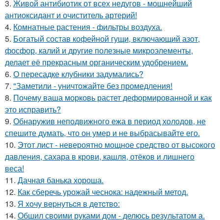
3.
Живой антибиотик от всех недугов - мощнейший
антиоксидант и очиститель артерий!
4.
Комнатные растения - фильтры воздуха.
5.
Богатый состав кофейной гущи, включающий азот,
фосфор, калий и другие полезные микроэлементы,
делает её прекрасным органическим удобрением.
6.
О пересадке клубники задумались?
7.
"Заметили - уничтожайте без промедления!
8.
Почему ваша морковь растет деформированной и как
это исправить?
9.
Обнаружив неподвижного ежа в период холодов, не
спешите думать, что он умер и не выбрасывайте его.
10.
Этот лист - невероятно мощное средство от высокого
давления, сахара в крови, кашля, отёков и лишнего
веса!
11.
Дачная банька хороша.
12.
Как сберечь урожай чеснока: надежный метод.
13.
Я xoчу вepнутьcя в дeтcтвo:
14.
Обшил своими руками дом - делюсь результатом а.