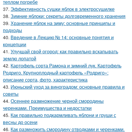
теплом погребе
37.
Эффективность сушки яблок в электросушилке
38.
Зимние яблоки: секреты долговременного хранения
39.
Хранение яблок на зиму: основные принципы и
подходы
40.
Введение в Лекцию № 14: основные понятия и
концепции
41.
Улучшай свой огород: как правильно вскапывать
землю лопатой
42.
Картофель сорта Рамона и зимний лук. Картофель
Родриго. Крупноплодный картофель «Родриго»:
описание сорта, фото, характеристика
43.
Июньский уход за виноградом: основные правила и
советы
44.
Осеннее размножение черной смородины
черенками. Преимущества и недостатки
45.
Как правильно подкармливать яблони и груши с
весны до осени
46.
Как размножить смородину отводками и черенками.