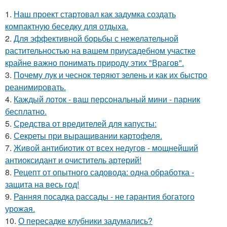
1.
Наш проект стартовал как задумка создать
компактную беседку для отдыха.
2.
Для эффективной борьбы с нежелательной
растительностью на вашем приусадебном участке
крайне важно понимать природу этих "Врагов".
3.
Почему лук и чеснок теряют зелень и как их быстро
реанимировать.
4.
Каждый лоток - ваш персональный мини - парник
бесплатно.
5.
Средства от вредителей для капусты:
6.
Секреты при выращивании картофеля.
7.
Живой антибиотик от всех недугов - мощнейший
антиоксидант и очиститель артерий!
8.
Рецепт от опытного садовода: одна обработка -
защита на весь год!
9.
Ранняя посадка рассады - не гарантия богатого
урожая.
10.
О пересадке клубники задумались?