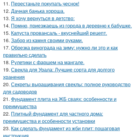
11.
Перестаньте покупать чеснок!
12.
Дачная банька хороша.
13.
Я xoчу вepнутьcя в дeтcтвo:
14.
Помню, приезжаешь из города в деревню к бабушке.
15.
Капуста провансаль - вкуснейший рецепт.
16.
Забор из камня своими руками.
17.
Обрезка винограда на зиму: нужно ли это и как
правильно сделать
18.
Рулетики с фаршем на мангале.
19.
Свекла для Урала: Лучшие сорта для долгого
хранения
20.
Секреты выращивания свеклы: полное руководство
для садоводов
21.
Фундамент плита на ЖБ сваях: особенности и
преимущества
22.
Плитный фундамент для частного дома:
преимущества и особенности установки
23.
Как сделать фундамент из жби плит: пошаговая
инструкция