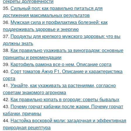
секреты долговечности
35.
Сильный пол: как правильно питаться для
достижения максимальных результатов
36.
Мужская сила и профилактика болезней: как
поддерживать здоровье и энергию
37.
Продукты для крепкого мужского здоровья: что вы
должны знать
38.
Как правильно ухаживать за виноградом: основные
принципы и рекомендации
39.
Картофель рамона все о нем. Описание сорта
40.
Сорт томатов Ажур F1. Описание и характеристика
сорта
41.
Узнайте, как ухаживать за растениями, согласно
советам знакомого агронома
42.
Как правильно копать в огороде: советы бывалых
43.
Почему горчат кабачки после жарки. Почему горчат
кабачки, причины
44.
Настойка восковой моли: загадочная и эффективная
природная рецептура