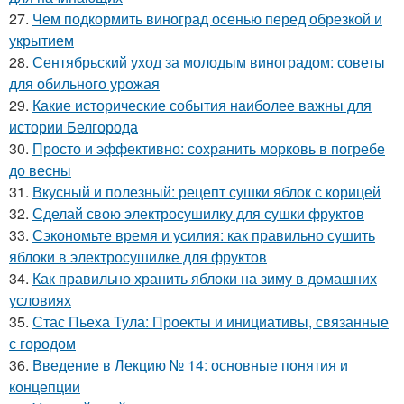
27.
Чем подкормить виноград осенью перед обрезкой и
укрытием
28.
Сентябрьский уход за молодым виноградом: советы
для обильного урожая
29.
Какие исторические события наиболее важны для
истории Белгорода
30.
Просто и эффективно: сохранить морковь в погребе
до весны
31.
Вкусный и полезный: рецепт сушки яблок с корицей
32.
Сделай свою электросушилку для сушки фруктов
33.
Сэкономьте время и усилия: как правильно сушить
яблоки в электросушилке для фруктов
34.
Как правильно хранить яблоки на зиму в домашних
условиях
35.
Стас Пьеха Тула: Проекты и инициативы, связанные
с городом
36.
Введение в Лекцию № 14: основные понятия и
концепции