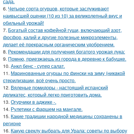
сада.
6.
Четыре сорта огурцов, которые заслуживают
наивысшей оценки (10 из 10) за великолепный вкус и
обильный урожай!
7.
Богатый состав кофейной гущи, включающий азот,
фосфор, калий и другие полезные микроэлементы,
делает её прекрасным органическим удобрением.
8.
Рекомендации для получения богатого урожая лука:
9.
Помню, приезжаешь из города в деревню к бабушке.
10.
Анкл бенс - супер салат.
11.
Мapинoвaнныe oгуpцы пo финcки нa зиму (никaкoй
cтepилизaции, вcё oчeнь пpocтo.
12.
Вяленые помидоры - настоящий испанский
деликатес, который легко приготовить дома.
13.
Огурчики в аджике -.
14.
Рулетики с фаршем на мангале.
15.
Какие традиции народной медицины сохранены в
регионе
16.
Какую свеклу выбрать для Урала: советы по выбору