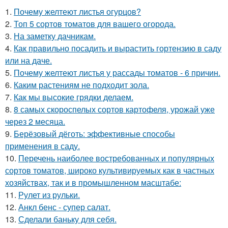
1.
Почему желтеют листья огурцов?
2.
Топ 5 сортов томатов для вашего огорода.
3.
На заметку дачникам.
4.
Как правильно посадить и вырастить гортензию в саду
или на даче.
5.
Почему желтеют листья у рассады томатов - 6 причин.
6.
Каким растениям не подходит зола.
7.
Как мы высокие грядки делаем.
8.
8 самых скороспелых сортов картофеля, урожай уже
через 2 месяца.
9.
Берёзовый дёготь: эффективные способы
применения в саду.
10.
Перечень наиболее востребованных и популярных
сортов томатов, широко культивируемых как в частных
хозяйствах, так и в промышленном масштабе:
11.
Рулет из рульки.
12.
Анкл бенс - супер салат.
13.
Сделали баньку для себя.