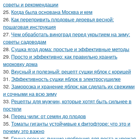
советы и рекомендации
25.
Когда была основана Москва и кем
26.
Как перепривить плодовые деревья весной:
пошаговая инструкция
27.
Чем обработать виноград перед укрытием на зиму:
советы садоводам
28.
Сушка ягод дома: простые и эффективные методы
29.
Просто и эффективно: как правильно хранить
морковку дома
30.
Вкусный и полезный: рецепт сушки яблок с корицей
31.
Эффективность сушки яблок в электросушилке
32.
Заморозка и хранение яблок: как сделать их свежими
и сочными на всю зиму
33.
Рецепты для мужчин, которые хотят быть сильнее в
постели
34.
Перец чили: от семян до плодов
35.
Томаты гиганты устойчивые к фитофторе: что это и
почему это важно
36.
Груша осенью: лучшие удобрения для роста и урожая