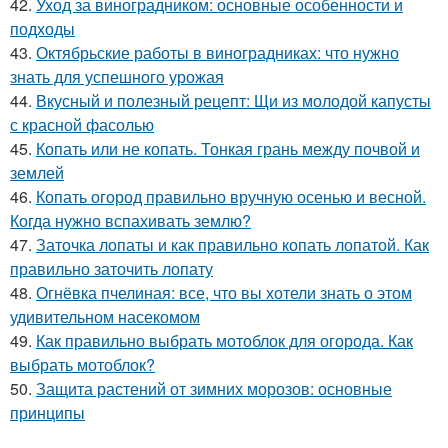
42.
Уход за виноградником: основные особенности и
подходы
43.
Октябрьские работы в виноградниках: что нужно
знать для успешного урожая
44.
Вкусный и полезный рецепт: Щи из молодой капусты
с красной фасолью
45.
Копать или не копать. Тонкая грань между почвой и
землей
46.
Копать огород правильно вручную осенью и весной.
Когда нужно вспахивать землю?
47.
Заточка лопаты и как правильно копать лопатой. Как
правильно заточить лопату
48.
Огнёвка пчелиная: все, что вы хотели знать о этом
удивительном насекомом
49.
Как правильно выбрать мотоблок для огорода. Как
выбрать мотоблок?
50.
Защита растений от зимних морозов: основные
принципы