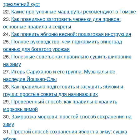
трехлетний куст
22.
Какие прогулочные маршруты рекомендуют в Томске
23.
Как правильно заготовить черенки для привоя:
основные правила и секреты
24.
Как привить яблоню весной: пошаговая инструкция
25.
Полное руководство: чем подкормить виноград
осенью для богатого урожая
26.
Полезные советы: как правильно сушить шиповник
на зиму
27.
Игорь Саруханов и его группа: Музыкальное
наследие Йошкар-Олы
28.
Как правильно подготовить и засушить яблоки и
груши: простые советы для начинающих
29.
Проверенный способ: как правильно хранить
морковь зимой
30.
Заморозка моркови: простой способ сохранения на
зиму
31.
Простой способ сохранения яблок на зиму: сушка
яблок