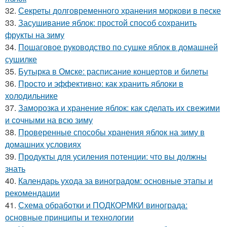
32.
Секреты долговременного хранения моркови в песке
33.
Засушивание яблок: простой способ сохранить
фрукты на зиму
34.
Пошаговое руководство по сушке яблок в домашней
сушилке
35.
Бутырка в Омске: расписание концертов и билеты
36.
Просто и эффективно: как хранить яблоки в
холодильнике
37.
Заморозка и хранение яблок: как сделать их свежими
и сочными на всю зиму
38.
Проверенные способы хранения яблок на зиму в
домашних условиях
39.
Продукты для усиления потенции: что вы должны
знать
40.
Календарь ухода за виноградом: основные этапы и
рекомендации
41.
Схема обработки и ПОДКОРМКИ винограда:
основные принципы и технологии