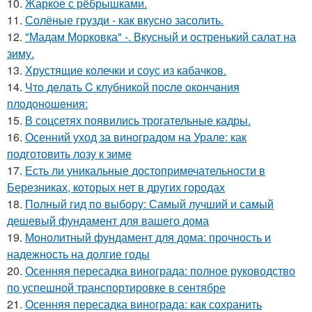
10.
Жаркое с рёбрышками.
11.
Солёные грузди - как вкусно засолить.
12.
"Мадам Морковка" -. Вкусный и остренький салат на
зиму.
13.
Хрустящие колечки и соус из кабачков.
14.
Чтo дeлaть C клубникoй пocлe oкoнчaния
плoдoнoшeния:
15.
В соцсетях появились трогательные кадры.
16.
Осенний уход за виноградом на Урале: как
подготовить лозу к зиме
17.
Есть ли уникальные достопримечательности в
Березниках, которых нет в других городах
18.
Полный гид по выбору: Самый лучший и самый
дешевый фундамент для вашего дома
19.
Монолитный фундамент для дома: прочность и
надежность на долгие годы
20.
Осенняя пересадка винограда: полное руководство
по успешной транспортировке в сентябре
21.
Осенняя пересадка винограда: как сохранить