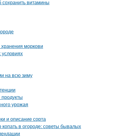
об сохранить витамины
городе
о хранения моркови
х условиях
ми на всю зиму
отенции
 продукты
шного урожая
ки и описание сорта
о копать в огороде: советы бывалых
мендации