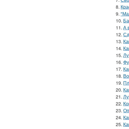
8.
Кра
9.
"Ма
10.
Ба
11.
А 
12.
Сд
13.
Ка
14.
Ка
15.
Лу
16.
Фу
17.
Ка
18.
Во
19.
Пл
20.
Ка
21.
Лу
22.
Ко
23.
Оп
24.
Ка
25.
Ка