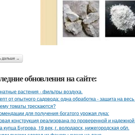
ь дальше →
ледние обновления на сайте:
натные растения - фильтры воздуха.
епт от опытного садовода: одна обработка - защита на весь 
ему томаты трескаются?
омендации для получения богатого урожая лука:
овая конструкция реализована по проверенной и надежной
а купца Бугрова, 19 век, г. володарск, нижегородская обл.
ими руками сделал из фанеры кухню на даче.