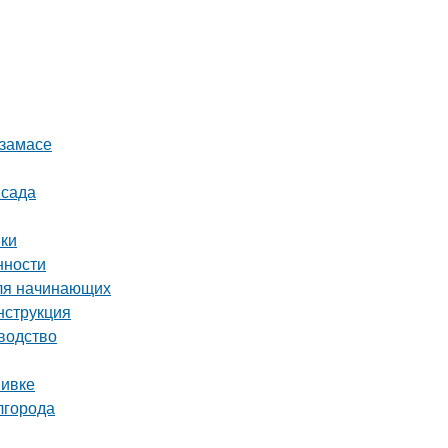
рзамасе
 сада
нки
нности
для начинающих
нструкция
водство
вивке
лгорода