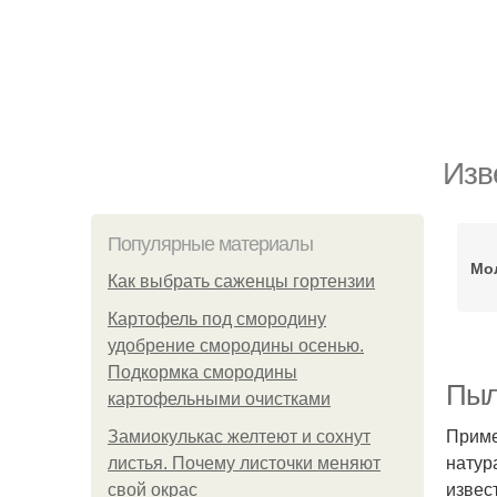
Изв
Популярные материалы
Мо
Как выбрать саженцы гортензии
Картофель под смородину
удобрение смородины осенью.
Подкормка смородины
Пыл
картофельными очистками
Приме
Замиокулькас желтеют и сохнут
натур
листья. Почему листочки меняют
извест
свой окрас