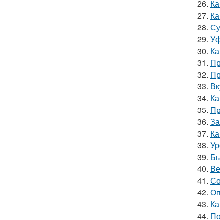
26.
Ка
27.
Ка
28.
Су
29.
Уф
30.
Ка
31.
Пр
32.
Пр
33.
Вк
34.
Ка
35.
Пр
36.
За
37.
Ка
38.
Ур
39.
Бы
40.
Ве
41.
Со
42.
Оп
43.
Ка
44.
По