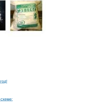
год!
 схеме: