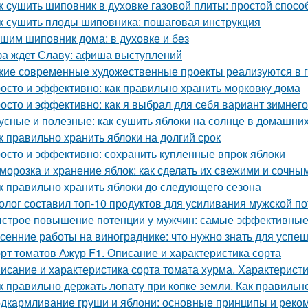
к сушить шиповник в духовке газовой плиты: простой спос
к сушить плоды шиповника: пошаговая инструкция
шим шиповник дома: в духовке и без
а ждет Славу: афиша выступлений
кие современные художественные проекты реализуются в 
осто и эффективно: как правильно хранить морковку дома
осто и эффективно: как я выбрал для себя вариант зимнег
усные и полезные: как сушить яблоки на солнце в домашни
к правильно хранить яблоки на долгий срок
осто и эффективно: сохранить купленные впрок яблоки
морозка и хранение яблок: как сделать их свежими и сочны
к правильно хранить яблоки до следующего сезона
олог составил топ-10 продуктов для усиливания мужской п
строе повышение потенции у мужчин: самые эффективные
сенние работы на винограднике: что нужно знать для успе
рт томатов Ажур F1. Описание и характеристика сорта
исание и характеристика сорта томата хурма. Характеристи
к правильно держать лопату при копке земли. Как правильн
дкармливание груши и яблони: основные принципы и реко