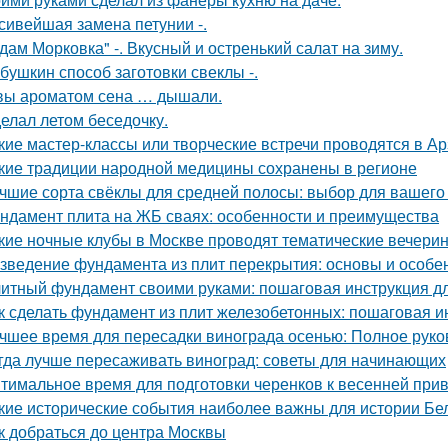
сивейшая замена петунии -.
дам Морковка" -. Вкусный и остренький салат на зиму.
бушкин способ заготовки свеклы -.
вы ароматом сена … дышали.
елал летом беседочку.
кие мастер-классы или творческие встречи проводятся в А
кие традиции народной медицины сохранены в регионе
чшие сорта свёклы для средней полосы: выбор для вашего
ндамент плита на ЖБ сваях: особенности и преимущества
кие ночные клубы в Москве проводят тематические вечери
зведение фундамента из плит перекрытия: основы и особе
итный фундамент своими руками: пошаговая инструкция 
к сделать фундамент из плит железобетонных: пошаговая и
чшее время для пересадки винограда осенью: Полное руко
гда лучше пересаживать виноград: советы для начинающих
тимальное время для подготовки черенков к весенней при
кие исторические события наиболее важны для истории Бе
к добраться до центра Москвы