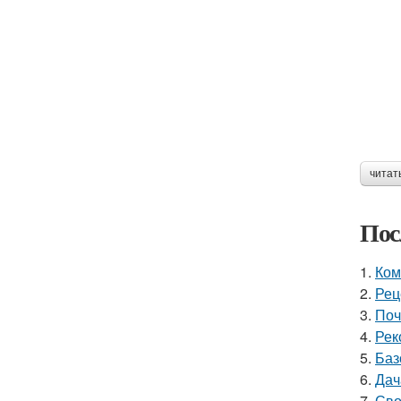
читат
Пос
1.
Ком
2.
Рец
3.
Поч
4.
Рек
5.
Баз
6.
Дач
7.
Сво