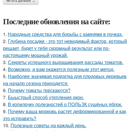
читать дальше →
Последние обновления на сайте:
1.
Народные средства для борьбы с камнями в почках.
2.
Глубина посадки - это тот невидимый фактор, который
решает, будет у тебя скромный результат или по-
настоящему мощный урожай.
3.
Секреты успешного выращивания рассады томатов.
4.
Возможно, и вам окажется полезным этот метод.
5.
Наиболее значимая подпитка для плодовых деревьев
на начало сезона приходится.
6.
Почему томаты трескаются?
7.
Быыстрый способ утепления окон.
8.
В копилочку полезностей о ПОЛЬЗК сушёных яблок.
9.
Почему ваша морковь растет деформированной и как
это исправить?
10.
Полезные советы на каждый день.