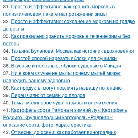
31.
Просто и эффективно: как хранить морковь в
полиэтиленовом пакете на протяжении зимы
32.
Просто и эффективно: сохранение моркови на грядке
до весны
33.
Как правильно хранить морковь в течение зимы без
потерь
34.
Татьяна Буланова: Москва как источник вдохновения
35.
Простой способ нарезать яблоки для сушилки
36.
Вкусные и полезные: яблоки сушеные в Изидри
37.
Ни в коем случае не мыть: почему мытьё может
навредить вашему здоровью
38.
Как продукты могут повлиять на вашу потенцию
39.
Перец чили: от семян до плодов
40.
Томат малиновое чудо: отзывы и впечатления
41.
Картофель сорта Рамона и зимний лук. Картофель
Родриго. Крупноплодный картофель «Родриго»:
описание сорта, фото, характеристика
42.
От весны до осени: как работает виноградник