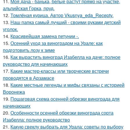
11.
Моя дача - банька, белые растут прямо на участке,
альпийская Горка, пруд.
12.
Томлёная курица. Автор Vkusnya_eda_Recepty.
13.
Наш папка самый лучший - своими руками детский
уголок.
14.
Красивейшая замена петунии -.
15.
Осенний уход за виноградом на Урале: как
подготовить лозу к зиме
16.
Как вырастить виноград Изабелла на даче: полное
руководство для начинающих
17.
Какие мастер-классы или творческие встречи
проводятся в Арзамасе
18.
Какие местные легенды и мифы связаны с историей
Воронежа
19.
Пошаговая схема осенней обрезки винограда для
начинающих
20.
Особенности осенней обрезки винограда сорта
Изабелла: полное руководство
21.
Какую свеклу выбрать для Урала: советы по выбору