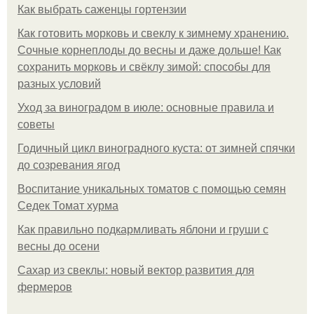
Как выбрать саженцы гортензии
Как готовить морковь и свеклу к зимнему хранению.
Сочные корнеплоды до весны и даже дольше! Как
сохранить морковь и свёклу зимой: способы для
разных условий
Уход за виноградом в июле: основные правила и
советы
Годичный цикл виноградного куста: от зимней спячки
до созревания ягод
Воспитание уникальных томатов с помощью семян
Седек Томат хурма
Как правильно подкармливать яблони и груши с
весны до осени
Сахар из свеклы: новый вектор развития для
фермеров