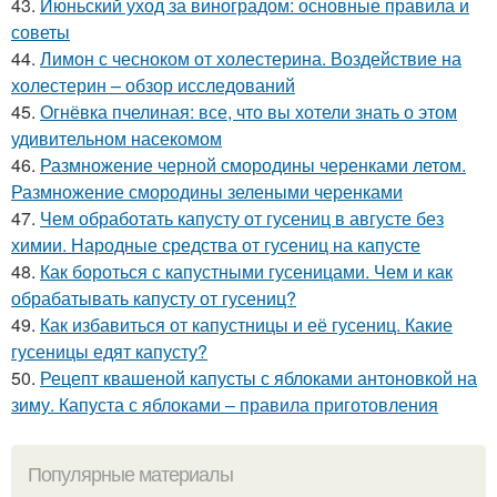
43.
Июньский уход за виноградом: основные правила и
советы
44.
Лимон с чесноком от холестерина. Воздействие на
холестерин – обзор исследований
45.
Огнёвка пчелиная: все, что вы хотели знать о этом
удивительном насекомом
46.
Размножение черной смородины черенками летом.
Размножение смородины зелеными черенками
47.
Чем обработать капусту от гусениц в августе без
химии. Народные средства от гусениц на капусте
48.
Как бороться с капустными гусеницами. Чем и как
обрабатывать капусту от гусениц?
49.
Как избавиться от капустницы и её гусениц. Какие
гусеницы едят капусту?
50.
Рецепт квашеной капусты с яблоками антоновкой на
зиму. Капуста с яблоками – правила приготовления
Популярные материалы