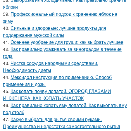
яблоки
39.
Профессиональный подход к хранению яблок на
зиму
40.
Сильные и здоровые: лучшие продукты для
поддержания мужской силы
41.
Осеннее удобрение для груши: как выбрать лучшее
42.
Как правильно ухаживать за виноградом в течение
года
43.
Чистка сосудов народными средствами.
Необходимость диеты
44.
Мексидол инструкция по применению. Способ
применения и дозы
45.
Как копать почву лопатой. ОГОРОД ГЛАЗАМИ
ИНЖЕНЕРА. КАК КОПАТЬ УЧАСТОК
46.
Как правильно копать яму лопатой. Как выкопать яму
под столб
47.
Какую выбрать для рытья своими руками.
Преимущества и недостатки самостоятельного рытья