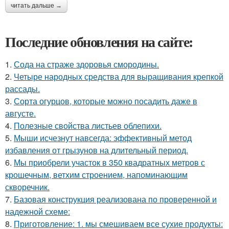
читать дальше →
Последние обновления на сайте:
1.
Сода на страже здоровья смородины.
2.
Четыре народных средства для выращивания крепкой
рассады.
3.
Сорта огурцов, которые можно посадить даже в
августе.
4.
Полезные свойства листьев облепихи.
5.
Мыши исчезнут навсегда: эффективный метод
избавления от грызунов на длительный период.
6.
Мы приобрели участок в 350 квадратных метров с
крошечным, ветхим строением, напоминающим
скворечник.
7.
Базовая конструкция реализована по проверенной и
надежной схеме:
8.
Приготовление: 1. мы смешиваем все сухие продукты: