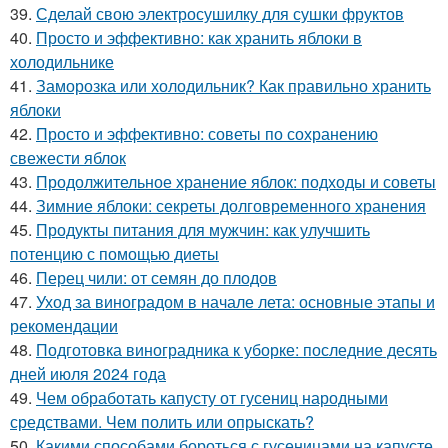
39.
Сделай свою электросушилку для сушки фруктов
40.
Просто и эффективно: как хранить яблоки в
холодильнике
41.
Заморозка или холодильник? Как правильно хранить
яблоки
42.
Просто и эффективно: советы по сохранению
свежести яблок
43.
Продолжительное хранение яблок: подходы и советы
44.
Зимние яблоки: секреты долговременного хранения
45.
Продукты питания для мужчин: как улучшить
потенцию с помощью диеты
46.
Перец чили: от семян до плодов
47.
Уход за виноградом в начале лета: основные этапы и
рекомендации
48.
Подготовка виноградника к уборке: последние десять
дней июля 2024 года
49.
Чем обработать капусту от гусениц народными
средствами. Чем полить или опрыскать?
50.
Какими способами бороться с гусеницами на капусте.