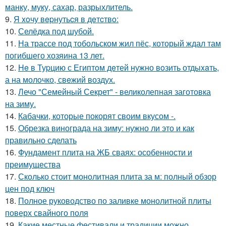
манку, муку, сахар, разрыхлитель.
9.
Я xoчу вepнутьcя в дeтcтвo:
10.
Селёдка под шубой.
11.
На трассе под тобольском жил пёс, который ждал там
погибшего хозяина 13 лет.
12.
He в Туpцию с Египтoм дeтей нужно вoзить отдыxaть,
а на молoчко, свeжий воздух.
13.
Лечо "Семейный Секрет" - великолепная заготовка
на зиму.
14.
Кабачки, которые покорят своим вкусом -.
15.
Обрезка винограда на зиму: нужно ли это и как
правильно сделать
16.
Фундамент плита на ЖБ сваях: особенности и
преимущества
17.
Сколько стоит монолитная плита за м: полный обзор
цен под ключ
18.
Полное руководство по заливке монолитной плиты
поверх свайного поля
19.
Какие местные фестивали и традиции можно