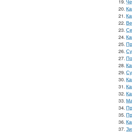
19.
Че
20.
Ка
21.
Ка
22.
Ве
23.
Се
24.
Ка
25.
Пр
26.
Су
27.
По
28.
Ка
29.
Су
30.
Ка
31.
Ка
32.
Ка
33.
Ма
34.
Пр
35.
Пр
36.
Ка
37.
Зи