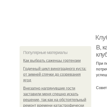
Клу
В, 
Популярные материалы
клу
Как выбрать саженцы гортензии
При п
потре
Годичный цикл виноградного куста:
успеш
от зимней спячки до созревания
ягод
Совет
Внезапно нагрянувшие гости
заставили меня спешно искать
решение, так как на обстоятельный
ремонт времени катастрофически