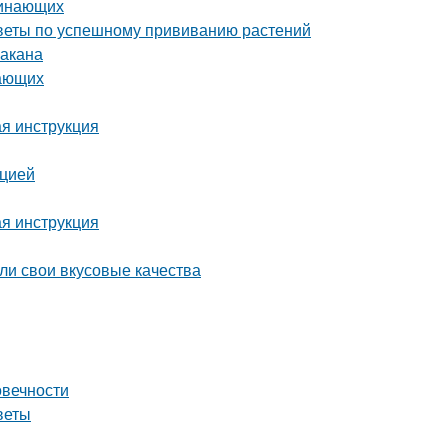
чинающих
советы по успешному прививанию растений
бакана
нающих
ая инструкция
кцией
ая инструкция
яли свои вкусовые качества
овечности
веты