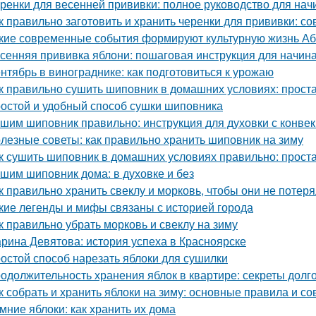
ренки для весенней прививки: полное руководство для на
к правильно заготовить и хранить черенки для прививки: 
кие современные события формируют культурную жизнь А
сенняя прививка яблони: пошаговая инструкция для начи
нтябрь в винограднике: как подготовиться к урожаю
к правильно сушить шиповник в домашних условиях: прост
остой и удобный способ сушки шиповника
шим шиповник правильно: инструкция для духовки с конве
лезные советы: как правильно хранить шиповник на зиму
к сушить шиповник в домашних условиях правильно: прост
шим шиповник дома: в духовке и без
к правильно хранить свеклу и морковь, чтобы они не потер
кие легенды и мифы связаны с историей города
к правильно убрать морковь и свеклу на зиму
рина Девятова: история успеха в Красноярске
остой способ нарезать яблоки для сушилки
одолжительность хранения яблок в квартире: секреты долг
к собрать и хранить яблоки на зиму: основные правила и со
мние яблоки: как хранить их дома