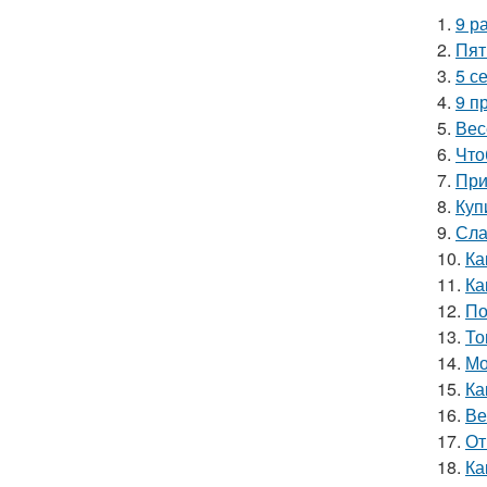
1.
9 р
2.
Пят
3.
5 с
4.
9 п
5.
Вес
6.
Что
7.
При
8.
Куп
9.
Сла
10.
Ка
11.
Ка
12.
По
13.
То
14.
Мо
15.
Ка
16.
Ве
17.
От
18.
Ка