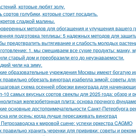
астений, которые любят золу.
ь сортов голубики, которые стоит посадить.
екретов сладкой малины.
роверенных методов для обогащения и улучшения вашего г
енняя подготовка теплицы: 5 надежных методов для защит
бы предотвратить вытягивание и слабость молодых растен
готовление: 1. мы смешиваем все сухие продукты: манку, му
или старый дом и преобразили его до неузнаваемости.
дкий чили на зиму.
кие образовательные учреждения Москвы имеют богатую и
к правильно обрезать виноград изабелла зимой: советы д
шаговая схема осенней обрезки винограда для начинающи
п-10 самых вкусных сортов свеклы для 2025 года: обзор и 
нолитная железобетонная плита: основа прочного фундам
кие основные достопримечательности Санкт-Петербурга ре
сна или осень: когда лучше пересаживать виноград
 Петрозаводска к мировой сцене: успехи оркестра CAGMO
к правильно хранить черенки для прививки: советы и реко