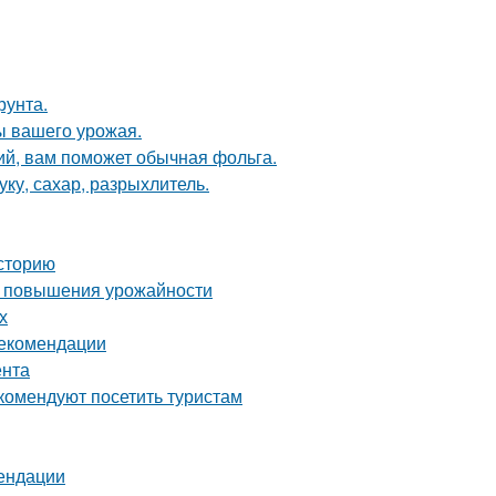
рунта.
ы вашего урожая.
ий, вам поможет обычная фольга.
ку, сахар, разрыхлитель.
сторию
ля повышения урожайности
х
рекомендации
ента
комендуют посетить туристам
мендации