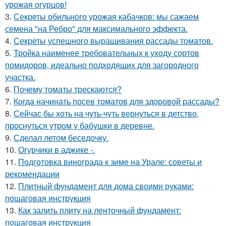
урожая огурцов!
3.
Секреты обильного урожая кабачков: мы сажаем
семена "на Ребро" для максимального эффекта.
4.
Секреты успешного выращивания рассады томатов.
5.
Тройка наименее требовательных к уходу сортов
помидоров, идеально подходящих для загородного
участка.
6.
Почему томаты трескаются?
7.
Когда начинать посев томатов для здоровой рассады?
8.
Сейчас бы хоть на чуть-чуть вернуться в детство,
проснуться утром у бабушки в деревне.
9.
Сделал летом беседочку.
10.
Огурчики в аджике -.
11.
Подготовка винограда к зиме на Урале: советы и
рекомендации
12.
Плитный фундамент для дома своими руками:
пошаговая инструкция
13.
Как залить плиту на ленточный фундамент:
пошаговая инструкция