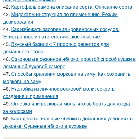
42.
Картофель рамона описание сорта. Описание сорта
43.
Мидокалм инструкция по применению. Режим
дозирования
44.
Как избежать засорения кровеносных сосудов.
Этиотропное и патогенетическое лечение.
45.
Вкусный базилик: 7 простых рецептов для
домашнего стола
46.
Сэкономьте сезонное яблоко: простой способ сушки в
домашней духовой камере
47.
Способы хранения моркови на зиму. Как сохранить
морковь на зиму
48.
Настойка из личинок восковой моли: секреты
создания и применения
49.
Огневка или восковая моль: что выбрать для ухода
за волосами
50.
Как сделать вяленые яблоки в домашних условиях в
духовке. Сушеные яблоки в духовке