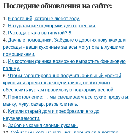
Последние обновления на сайте:
1.
9 растений, которые любят золу.
2.
Натуральные подкормки для гортензии.
3.
Рассада стала вытянутой? 5.
4.
Дачные помощники. Забудьте о дорогих покупках для
рассады - ваши кухонные запасы могут стать лучшими
помощниками.
5.
Из косточки финика возможно вырастить финиковую
пальму.
6.
Чтобы гарантированно получить обильный урожай
крупных и ароматных ягод малины, необходимо
обеспечить кустам правильную подкормку весной.
7.
Приготовление: 1. мы смешиваем все сухие продукты:
манку, муку, сахар, разрыхлитель.
8.
Купили старый дом и преобразили его до
неузнаваемости.
9.
Забор из камня своими руками.
10.
Сейчас бы хоть на чуть-чуть вернуться в детство,