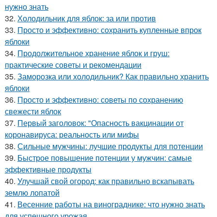
нужно знать
32.
Холодильник для яблок: за или против
33.
Просто и эффективно: сохранить купленные впрок
яблоки
34.
Продолжительное хранение яблок и груш:
практические советы и рекомендации
35.
Заморозка или холодильник? Как правильно хранить
яблоки
36.
Просто и эффективно: советы по сохранению
свежести яблок
37.
Первый заголовок: "Опасность вакцинации от
коронавируса: реальность или мифы
38.
Сильные мужчины: лучшие продукты для потенции
39.
Быстрое повышение потенции у мужчин: самые
эффективные продукты
40.
Улучшай свой огород: как правильно вскапывать
землю лопатой
41.
Весенние работы на винограднике: что нужно знать
для успешного урожая