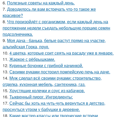
6.
Полезные советы на каждый день.
7.
Доводилось ли вам встречать что-то такое же
красивое?
8.
Что произойдёт с организмом, если каждый день на
протяжении недели съедать небольшую порцию семян
подсолнечника.
9.
Моя дача - банька, белые растут прямо на участке,
альпийская Горка, пруд.
10.
4 цветка, которые соит сеять на расаду уже в январе.
11.
Жаркое с рёбрышками.
12.
Куриные бочонки с грибной начинкой.
13.
Своими руками построил помпейскую печь на даче.
14.
Муж сделал всё своими руками: строительство,
отделка, кухонная мебель, сантехника, газ.
15.
Хрустящие колечки и соус из кабачков.
16.
Тыквенный пирог. Ингредиенты:
17.
Сейчас бы хоть на чуть-чуть вернуться в детство,
проснуться утром у бабушки в деревне.
18.
Какие мастер-классы или творческие встречи