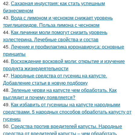
42.
Сахарная индустрия: как стать успешным
бизнесменом
43.
Вода с лимоном и чесноком снижает уровень
триглицеридов. Польза лимона с чесноком
44.
Как личинки моли помогут снизить уровень
холестерина. Лечебные свойства и состав
45.
Лечение и профилактика коронавируса: основные
принципы
46.
Восхождение восковой моли: открытие и изучение
продукта жизнедеятельности
47.
Народные средства от гусениц на капусте.
Добавление статьи в новую подборку
48.
Зеленые черви на капусте чем обработать. Как
выглядит и почему появляется?
49.
Как избавить от гусеницы на капусте народными
средствами. 5 народных способов обработать капусту от
гусениц
50.
Средства против вредителей капусты. Народные
средства от вредителей капусты – чем обработать