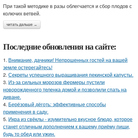
При такой методике в разы облегчается и сбор плодов с
колючих ветвей.
читать дальше →
Последние обновления на сайте:
1.
Внимание, дачники! Непрошенных гостей на вашей
земле остерегайтесь!
2.
Секреты успешного выращивания пекинской капусты.
3.
Из-за сильных морозов фермеры пустили
новорожденного теленка домой и позволили спать на
диване.
4.
Берёзовый дёготь: эффективные способы
применения в саду.
5.
Икра из свёклы - изумительно вкусное блюдо, которое
станет отличным дополнением к вашему приёму пищи,
будь то обед или ужин.