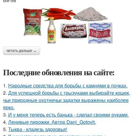
Би-58
читать дальше →
Последние обновления на сайте:
1.
Народные средства для борьбы с камнями в почках.
2.
Для успешной борьбы с грызунами выбирайте кошек,
чьи природные охотничьи задатки выражены наиболее
ярко.
3.
И у меня теперь есть банька - сделал своими руками.
4.
Ленивые пирожки. Автор Dani_Gotovit.
5.
Тыква - кладезь здоровья!