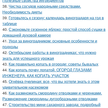
Полезные свойства ингредиентов
38.
Чистка сосудов народными средствами.
Необходимость диеты
39.
Готовьтесь к сезону: календарь виноградаря на год в
таблице
40.
Сэкономьте сезонное яблоко: простой способ сушки в
домашней духовой камере
41.
Уход за виноградником: основные особенности и
подходы
42.
Октябрьские работы в виноградниках: что нужно
знать для успешного урожая
43.
Как правильно копать в огороде: советы бывалых
44.
Как копать почву лопатой. ОГОРОД ГЛАЗАМИ
ИНЖЕНЕРА. КАК КОПАТЬ УЧАСТОК
45.
Огнёвка пчелиная: все, что вы хотели знать о этом
удивительном насекомом
46.
Как размножить смородину отводками и черенками.
Размножение смородины дугообразными отводками
47.
Строительство мини сахарного завода: подробный