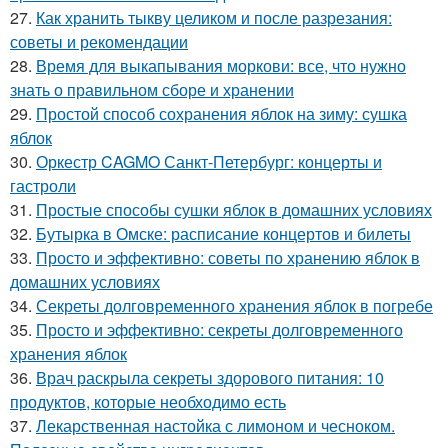
27.
Как хранить тыкву целиком и после разрезания:
советы и рекомендации
28.
Время для выкапывания моркови: все, что нужно
знать о правильном сборе и хранении
29.
Простой способ сохранения яблок на зиму: сушка
яблок
30.
Оркестр CAGMO Санкт-Петербург: концерты и
гастроли
31.
Простые способы сушки яблок в домашних условиях
32.
Бутырка в Омске: расписание концертов и билеты
33.
Просто и эффективно: советы по хранению яблок в
домашних условиях
34.
Секреты долговременного хранения яблок в погребе
35.
Просто и эффективно: секреты долговременного
хранения яблок
36.
Врач раскрыла секреты здорового питания: 10
продуктов, которые необходимо есть
37.
Лекарственная настойка с лимоном и чесноком.