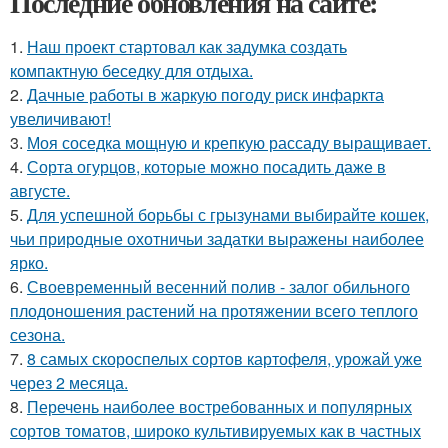
Последние обновления на сайте:
1.
Наш проект стартовал как задумка создать
компактную беседку для отдыха.
2.
Дачные работы в жаркую погоду риск инфаркта
увеличивают!
3.
Моя соседка мощную и крепкую рассаду выращивает.
4.
Сорта огурцов, которые можно посадить даже в
августе.
5.
Для успешной борьбы с грызунами выбирайте кошек,
чьи природные охотничьи задатки выражены наиболее
ярко.
6.
Своевременный весенний полив - залог обильного
плодоношения растений на протяжении всего теплого
сезона.
7.
8 самых скороспелых сортов картофеля, урожай уже
через 2 месяца.
8.
Перечень наиболее востребованных и популярных
сортов томатов, широко культивируемых как в частных