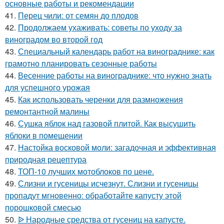
основные работы и рекомендации
41.
Перец чили: от семян до плодов
42.
Продолжаем ухаживать: советы по уходу за
виноградом во второй год
43.
Специальный календарь работ на винограднике: как
грамотно планировать сезонные работы
44.
Весенние работы на винограднике: что нужно знать
для успешного урожая
45.
Как использовать черенки для размножения
ремонтантной малины
46.
Сушка яблок над газовой плитой. Как высушить
яблоки в помещении
47.
Настойка восковой моли: загадочная и эффективная
природная рецептура
48.
ТОП-10 лучших мотоблоков по цене.
49.
Слизни и гусеницы исчезнут. Слизни и гусеницы
пропадут мгновенно: обработайте капусту этой
порошковой смесью
50.
ᐉ Народные средства от гусениц на капусте.