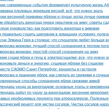
кие современные события формируют культурную жизнь А
ививка плодовых деревьев весной: всё, что нужно знать
оки весенней прививки яблони и груши: когда лучше приви
м обработать виноград перед укрытием на зиму: советы с
лное руководство: как подготовить виноград к зимовке
к правильно сушить шиповник в домашних условиях: полез
сни Элвина Грея в столице: что слушатели любят больше в
морозка моркови: лучший способ сохранения в теплом пог
морозка моркови: простой способ сохранения на зиму
емя сушки яблок и груш в электросушилке: все, что нужно з
кономьте деньги и энергию, сушивая яблоки без сушилки
кестр CAGMO Санкт-Петербург: концерты и гастроли
морозка и хранение яблок: как сделать их свежими и сочны
оверенные способы сохранения яблок свежими зимой
лендарь ухода за виноградом: основные этапы и рекоменд
лендарь работ по уходу за виноградом: весенние мероприя
самых необходимых продукта при атеросклерозе. Полезные
ассический рецепт для чистки сосудов. Чистка сосудов на