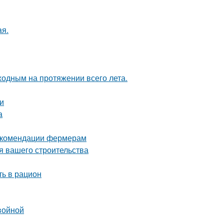
aя.
ходным на протяжении всего лета.
и
а
рекомендации фермерам
я вашего строительства
ть в рацион
войной