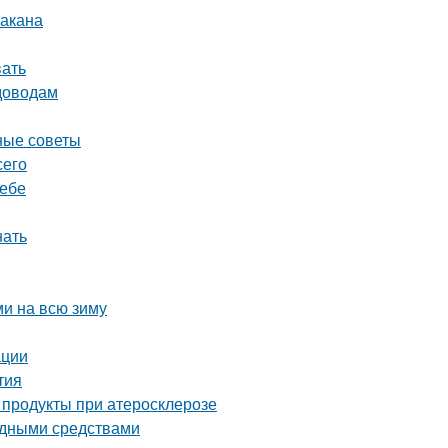
бакана
вать
адоводам
ные советы
сего
ребе
нать
ми на всю зиму
ации
тия
 продукты при атеросклерозе
родными средствами