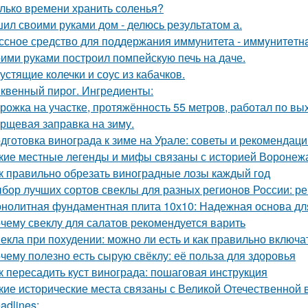
лько времени хранить соленья?
ил своими руками дом - делюсь результатом а.
ссное средство для поддержания иммунитета - иммyнитeтн
ими руками построил помпейскую печь на даче.
устящие колечки и соус из кабачков.
квенный пирог. Ингредиенты:
рожка на участке, протяжённость 55 метров, работал по вы
рщевая заправка на зиму.
дготовка винограда к зиме на Урале: советы и рекомендаци
кие местные легенды и мифы связаны с историей Воронеж
к правильно обрезать виноградные лозы каждый год
бор лучших сортов свеклы для разных регионов России: 
нолитная фундаментная плита 10х10: Надежная основа дл
чему свеклу для салатов рекомендуется варить
екла при похудении: можно ли есть и как правильно включа
чему полезно есть сырую свёклу: её польза для здоровья
к пересадить куст винограда: пошаговая инструкция
кие исторические места связаны с Великой Отечественной 
adlines: