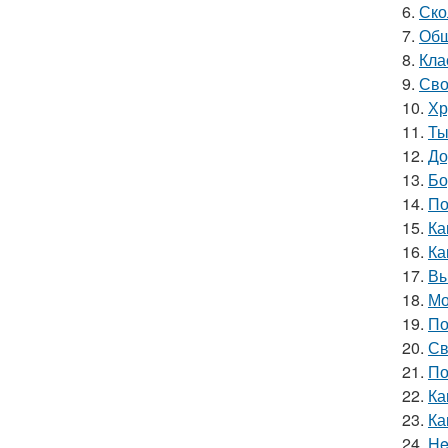
6.
Ско
7.
Обш
8.
Кла
9.
Сво
10.
Хр
11.
Ты
12.
До
13.
Бо
14.
По
15.
Ка
16.
Ка
17.
Вы
18.
Мо
19.
По
20.
Св
21.
По
22.
Ка
23.
Ка
24.
He