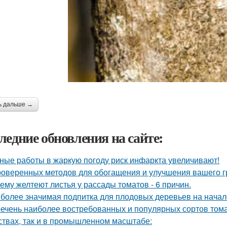
ь дальше →
ледние обновления на сайте:
ные работы в жаркую погоду риск инфаркта увеличивают!
роверенных методов для обогащения и улучшения вашего г
ему желтеют листья у рассады томатов - 6 причин.
более значимая подпитка для плодовых деревьев на начал
ечень наиболее востребованных и популярных сортов тома
ствах, так и в промышленном масштабе: