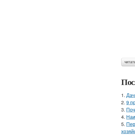
читат
Пос
1.
Дач
2.
9 п
3.
Поч
4.
Наи
5.
Пер
хозяй