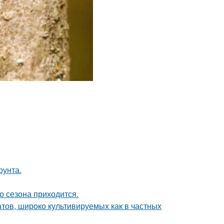
рунта.
о сезона приходится.
тов, широко культивируемых как в частных