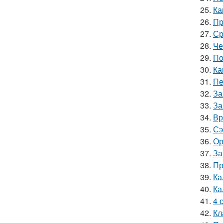
25.
Ка
26.
Пр
27.
Ср
28.
Че
29.
По
30.
Ка
31.
Пе
32.
За
33.
За
34.
Вр
35.
Сэ
36.
Ор
37.
За
38.
Пр
39.
Ка
40.
Ка
41.
4 
42.
Кл