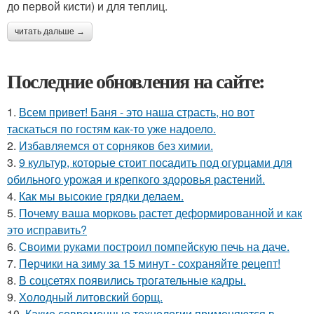
до первой кисти) и для теплиц.
читать дальше →
Последние обновления на сайте:
1.
Всем привет! Баня - это наша страсть, но вот
таскаться по гостям как-то уже надоело.
2.
Избавляемся от сорняков без химии.
3.
9 культур, которые стоит посадить под огурцами для
обильного урожая и крепкого здоровья растений.
4.
Как мы высокие грядки делаем.
5.
Почему ваша морковь растет деформированной и как
это исправить?
6.
Своими руками построил помпейскую печь на даче.
7.
Перчики на зиму за 15 минут - сохраняйте рецепт!
8.
В соцсетях появились трогательные кадры.
9.
Холодный литовский борщ.
10.
Какие современные технологии применяются в