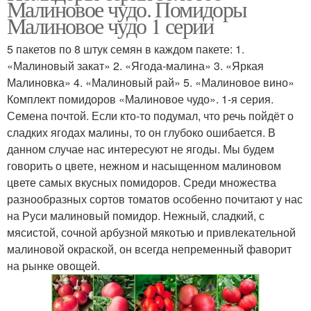
Малиновое чудо. Помидоры
Малиновое чудо 1 серии
5 пакетов по 8 штук семян в каждом пакете: 1.
«Малиновый закат» 2. «Ягода-малина» 3. «Яркая
Малиновый король
Малиновая мечта
Малиновка» 4. «Малиновый рай» 5. «Малиновое вино»
Комплект помидоров «Малиновое чудо». 1-я серия.
Семена почтой. Если кто-то подумал, что речь пойдёт о
сладких ягодах малины, то он глубоко ошибается. В
Малиновый бизон
Малиновая радость
данном случае нас интересуют не ягоды. Мы будем
говорить о цвете, нежном и насыщенном малиновом
цвете самых вкусных помидоров. Среди множества
разнообразных сортов томатов особенно почитают у нас
на Руси малиновый помидор. Нежный, сладкий, с
Малиновое эскимо
Малиновый зайка
мясистой, сочной арбузной мякотью и привлекательной
малиновой окраской, он всегда непременный фаворит
на рынке овощей.