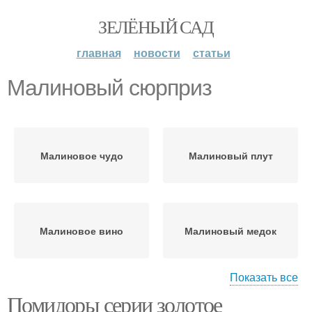
ЗЕЛЁНЫЙ САД
главная
новости
статьи
Малиновый сюрприз
Малиновое чудо
Малиновый плут
Малиновое вино
Малиновый медок
Показать все
Помидоры серии золотое
Малиновый мед
Малиновые помидоры