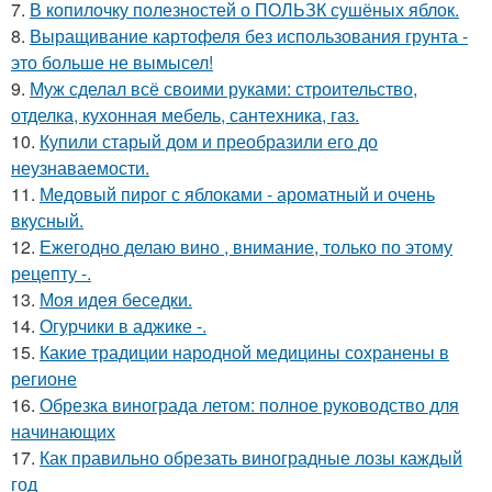
7.
В копилочку полезностей о ПОЛЬЗК сушёных яблок.
8.
Выращивание картофеля без использования грунта -
это больше не вымысел!
9.
Муж сделал всё своими руками: строительство,
отделка, кухонная мебель, сантехника, газ.
10.
Купили старый дом и преобразили его до
неузнаваемости.
11.
Медовый пирог с яблоками - ароматный и очень
вкусный.
12.
Ежегодно делаю вино , внимание, только по этому
рецепту -.
13.
Моя идея беседки.
14.
Огурчики в аджике -.
15.
Какие традиции народной медицины сохранены в
регионе
16.
Обрезка винограда летом: полное руководство для
начинающих
17.
Как правильно обрезать виноградные лозы каждый
год