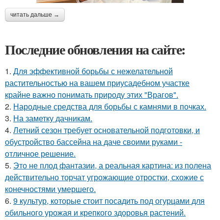
читать дальше →
Последние обновления на сайте:
1.
Для эффективной борьбы с нежелательной
растительностью на вашем приусадебном участке
крайне важно понимать природу этих "Врагов".
2.
Народные средства для борьбы с камнями в почках.
3.
На заметку дачникам.
4.
Летний сезон требует основательной подготовки, и
обустройство бассейна на даче своими руками -
отличное решение.
5.
Это не плод фантазии, а реальная картина: из полена
действительно торчат угрожающие отростки, схожие с
конечностями умершего.
6.
9 культур, которые стоит посадить под огурцами для
обильного урожая и крепкого здоровья растений.