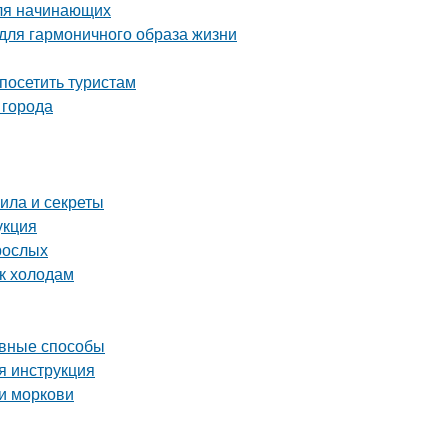
для начинающих
 для гармоничного образа жизни
посетить туристам
 города
ила и секреты
укция
рослых
 к холодам
ивные способы
я инструкция
и моркови