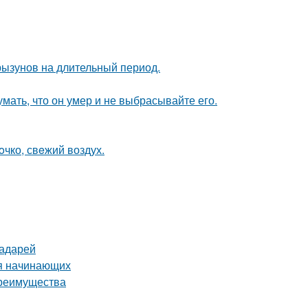
рызунов на длительный период.
мать, что он умер и не выбрасывайте его.
oчко, свeжий воздух.
радарей
ля начинающих
преимущества