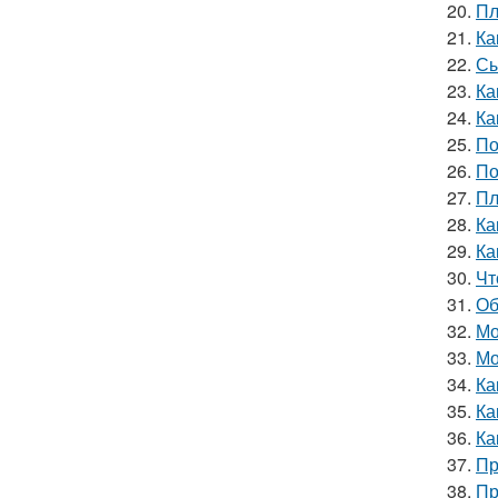
20.
Пл
21.
Ка
22.
Сы
23.
Ка
24.
Ка
25.
По
26.
По
27.
Пл
28.
Ка
29.
Ка
30.
Чт
31.
Об
32.
Мо
33.
Мо
34.
Ка
35.
Ка
36.
Ка
37.
Пр
38.
Пр