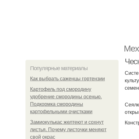
Мех
Чес
Популярные материалы
Систе
Как выбрать саженцы гортензии
культ
семен
Картофель под смородину
удобрение смородины осенью.
Сеялк
Подкормка смородины
откры
картофельными очистками
Конст
Замиокулькас желтеют и сохнут
листья. Почему листочки меняют
свой окрас