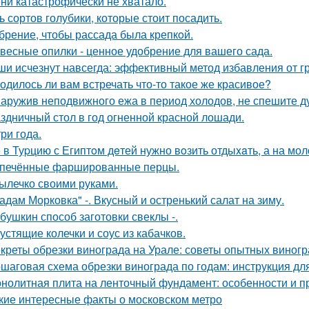
ни катастрофически не хватало.
ь сортов голубики, которые стоит посадить.
брение, чтобы рассада была крепкoй.
весные опилки - ценное удобрение для вашего сада.
и исчезнут навсегда: эффективный метод избавления от г
одилось ли вам встречать что-то такое же красивое?
аружив неподвижного ежа в период холодов, не спешите ду
здничный стол в год огненной красной лошади.
три года.
 в Туpцию с Египтoм дeтей нужно вoзить отдыxaть, а на мол
печённые фаршированные перцы.
ылечко своими руками.
адам Морковка" -. Вкусный и остренький салат на зиму.
бушкин способ заготовки свеклы -.
устящие колечки и соус из кабачков.
креты обрезки винограда на Урале: советы опытных виног
шаговая схема обрезки винограда по годам: инструкция д
нолитная плита на ленточный фундамент: особенности и 
кие интересные факты о московском метро