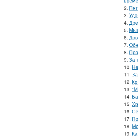
време
2.
Пят
3.
Удо
4.
Дре
5.
Мыш
6.
Дов
7.
Обн
8.
Пра
9.
За 
10.
He
11.
За
12.
Кр
13.
"М
14.
Ба
15.
Хр
16.
Се
17.
По
18.
Мо
19.
Ка