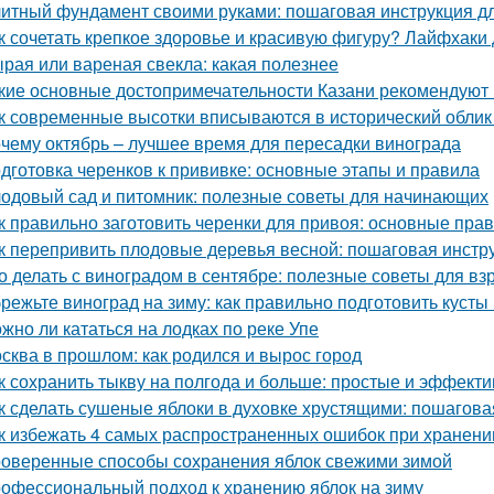
итный фундамент своими руками: пошаговая инструкция 
к сочетать крепкое здоровье и красивую фигуру? Лайфхаки
рая или вареная свекла: какая полезнее
кие основные достопримечательности Казани рекомендуют 
к современные высотки вписываются в исторический облик
чему октябрь – лучшее время для пересадки винограда
дготовка черенков к прививке: основные этапы и правила
одовый сад и питомник: полезные советы для начинающих
к правильно заготовить черенки для привоя: основные прав
к перепривить плодовые деревья весной: пошаговая инстр
о делать с виноградом в сентябре: полезные советы для вз
режьте виноград на зиму: как правильно подготовить кусты
жно ли кататься на лодках по реке Упе
сква в прошлом: как родился и вырос город
к сохранить тыкву на полгода и больше: простые и эффект
к сделать сушеные яблоки в духовке хрустящими: пошагова
к избежать 4 самых распространенных ошибок при хранени
оверенные способы сохранения яблок свежими зимой
офессиональный подход к хранению яблок на зиму