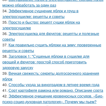
можно обработать за один раз
34.
Эффективное сушнение яблок и груш в
электросушилке: рецепты и советы
35.
Просто и быстро: рецепт сушки яблок на
электросушилке
36.
Электросушилка для фруктов: рецепты и полезные
советы
37.
Как правильно сушить яблоки на зиму: проверенные
рецепты и советы
38.
Заголовок 1: "Сушеные яблоки в сушилке для
овощей и фруктов: простой способ приготовить
здоровую закуску
39.
Вечная свежесть: секреты долгосрочного хранения
яблок
40.
Способы ухода за виноградом в летнее время года
41.
Сорт картофеля рамона или романо. Описание сорта
42.
Эффективное очищение кровеносных сосудов. «Био-
психо-социо-духовная патология». Почему мы пьем?