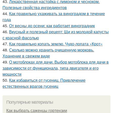
43.
Лекарственная настойка с лимоном и чесноком.
Полезные свойства ингредиентов
44.
Как правильно ухаживать за виноградом в течение
года
45.
От весны до осени: как работает виноградник
46.
Вкусный и полезный рецепт: Щи из молодой капусты
с красной фасолью
47.
Как правильно копать землю. Чудо-лопата «Крот»
48.
Сколько можно хранить очищенную морковь.
Хранение в свежем виде
49.
О мотоблоках для дачи. Выбор мотоблока для дачи в
зависимости от функционала, типа двигателя и его
мощности
50.
Как избавиться от гусениц. Привлечение
естественных врагов гусениц
Популярные материалы
Как выбрать саженцы гортензии