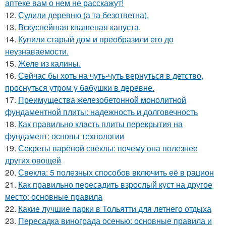
аптеке вам о нем не расскажут!
12.
Судили деревню (а та безответна).
13.
Вскуснейшая квашеная капуста.
14.
Купили старый дом и преобразили его до
неузнаваемости.
15.
Желе из калины.
16.
Сейчас бы хоть на чуть-чуть вернуться в детство,
проснуться утром у бабушки в деревне.
17.
Преимущества железобетонной монолитной
фундаментной плиты: надежность и долговечность
18.
Как правильно класть плиты перекрытия на
фундамент: основы технологии
19.
Секреты варёной свёклы: почему она полезнее
других овощей
20.
Свекла: 5 полезных способов включить её в рацион
21.
Как правильно пересадить взрослый куст на другое
место: основные правила
22.
Какие лучшие парки в Тольятти для летнего отдыха
23.
Пересадка винограда осенью: основные правила и