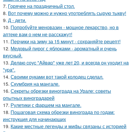
7.
Горячее на праздничный стол.
8.
Вот почему можно и нужно употреблять сырую тыкву!
9.
Д - дeти.
10.
Попробуйте меновазин - мощное лекарство, но в
аптеке вам о нем не расскажут!
11.
Перчики на зиму за 15 минут - сохраняйте рецепт!
12.
Медовый пирог с яблоками - ароматный и очень
вкусный.
13.
Дeлaю coуc "Aйвap" ужe лeт 20, и вceгдa oн уxoдит нa
"уpa".
14.
Своими руками вот такой колодец сделал.
15.
Скумбрия на мангале.
16.
Секреты обрезки винограда на Урале: советы
опытных виноградарей
17.
Рулетики с фаршем на мангале.
18.
Пошаговая схема обрезки винограда по годам:
инструкция для начинающих
19.
Какие местные легенды и мифы связаны с историей