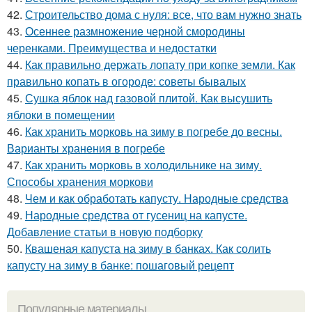
42.
Строительство дома с нуля: все, что вам нужно знать
43.
Осеннее размножение черной смородины
черенками. Преимущества и недостатки
44.
Как правильно держать лопату при копке земли. Как
правильно копать в огороде: советы бывалых
45.
Сушка яблок над газовой плитой. Как высушить
яблоки в помещении
46.
Как хранить морковь на зиму в погребе до весны.
Варианты хранения в погребе
47.
Как хранить морковь в холодильнике на зиму.
Способы хранения моркови
48.
Чем и как обработать капусту. Народные средства
49.
Народные средства от гусениц на капусте.
Добавление статьи в новую подборку
50.
Квашеная капуста на зиму в банках. Как солить
капусту на зиму в банке: пошаговый рецепт
Популярные материалы