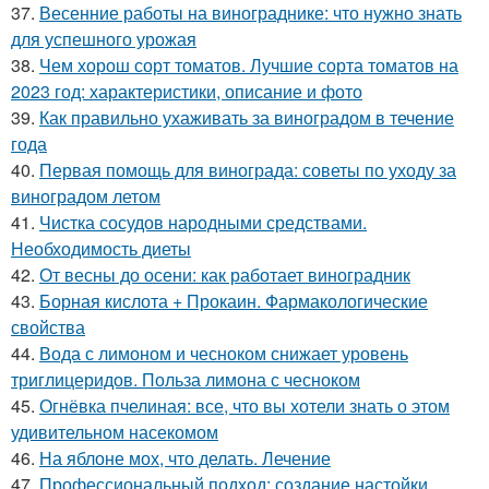
37.
Весенние работы на винограднике: что нужно знать
для успешного урожая
38.
Чем хорош сорт томатов. Лучшие сорта томатов на
2023 год: характеристики, описание и фото
39.
Как правильно ухаживать за виноградом в течение
года
40.
Первая помощь для винограда: советы по уходу за
виноградом летом
41.
Чистка сосудов народными средствами.
Необходимость диеты
42.
От весны до осени: как работает виноградник
43.
Борная кислота + Прокаин. Фармакологические
свойства
44.
Вода с лимоном и чесноком снижает уровень
триглицеридов. Польза лимона с чесноком
45.
Огнёвка пчелиная: все, что вы хотели знать о этом
удивительном насекомом
46.
На яблоне мох, что делать. Лечение
47.
Профессиональный подход: создание настойки