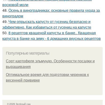
восковой моли
48.
Осень в виноградниках: основные правила ухода за
виноградом
49.
Чем опрыскать капусту от гусениц безопасно и
эффективно. Как избавиться от гусениц на капусте
50.
8 рецептов квашеной капусты в банке.. Квашеная
капуста в банке на зиму - 6 домашних вкусных рецептов
Популярные материалы
Сорт картофеля эльмундо. Особенности посадки и
выращивания
Оптимальное время для подготовки черенков к
весенней прививке
© 2026 Зелёный сад