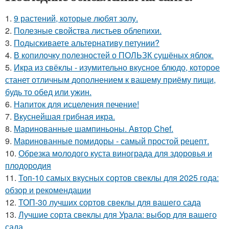
1.
9 растений, которые любят золу.
2.
Полезные свойства листьев облепихи.
3.
Подыскиваете альтернативу петунии?
4.
В копилочку полезностей о ПОЛЬЗК сушёных яблок.
5.
Икра из свёклы - изумительно вкусное блюдо, которое
станет отличным дополнением к вашему приёму пищи,
будь то обед или ужин.
6.
Напиток для исцеления печение!
7.
Вкуснейшая грибная икра.
8.
Маринованные шампиньоны. Автор Chef.
9.
Маринованные помидоры - самый простой рецепт.
10.
Обрезка молодого куста винограда для здоровья и
плодородия
11.
Топ-10 самых вкусных сортов свеклы для 2025 года:
обзор и рекомендации
12.
ТОП-30 лучших сортов свеклы для вашего сада
13.
Лучшие сорта свеклы для Урала: выбор для вашего
сада